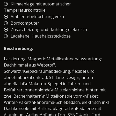
Klimaanlage mit automatischer
Temperaturkontrolle
Ambientebeleuchtung vorn
Bordcomputer
Zusatzheizung und -kühlung elektrisch
Ladekabel Haushaltssteckdose
Beschreibung:
Lackierung: Magnetic Metallic\nInnenausstattung:
Dachhimmel aus Webstoff,
Schwarz\nGepäckraumabdeckung, flexibel und
abnehmbar\nLenkrad, ST-Line-Design, unten
abgeflacht\nMake-up-Spiegel in Fahrer- und
Beifahrersonnenblende\nMittelarmlehne hinten mit
zwei Becherhaltern\nMittelkonsole vorn\nPaket:
Winter-Paket\nPanorama-Schiebedach, elektrisch inkl.
Dachkonsole mit Brillenablagefach\nPedalerie mit
Aluminium-Auflage\nRadio: Ford SYNC 4 inkl. Ford