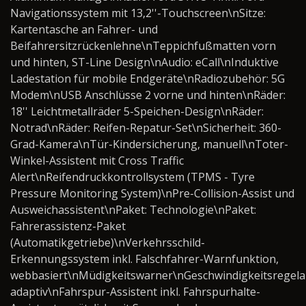
Navigationssystem mit 13,2''-Touchscreen\nSitze:
Kartentasche an Fahrer- und
Beifahrersitzrückenlehne\nTeppichfußmatten vorn
und hinten, ST-Line Design\nAudio: eCall\nInduktive
Ladestation für mobile Endgeräte\nRadiozubehör: 5G
Modem\nUSB Anschlüsse 2 vorne und hinten\nRäder:
18'' Leichtmetallräder 5-Speichen-Design\nRäder:
Notrad\nRäder: Reifen-Repatur-Set\nSicherheit: 360-
Grad-Kamera\nTür-Kindersicherung, manuell\nToter-
Winkel-Assistent mit Cross Traffic
Alert\nReifendruckkontrollsystem (TPMS - Tyre
Pressure Monitoring System)\nPre-Collision-Assist und
Ausweichassistent\nPaket: Technologie\nPaket:
Fahrerassistenz-Paket
(Automatikgetriebe)\nVerkehrsschild-
Erkennungssystem inkl. Falschfahrer-Warnfunktion,
webbasiert\nMüdigkeitswarner\nGeschwindigkeitsregela
adaptiv\nFahrspur-Assistent inkl. Fahrspurhalte-