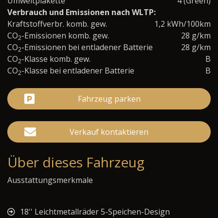
Umweltplakette
4 (Green)
Verbrauch und Emissionen nach WLTP:
Kraftstoffverbr. komb. gew.
1,2 kWh/100km
CO
-Emissionen komb. gew.
28 g/km
2
CO
-Emissionen bei entladener Batterie
28 g/km
2
CO
-Klasse komb. gew.
B
2
CO
-Klasse bei entladener Batterie
B
2
Fahrzeug parken
Verkauf kontaktieren
Über dieses Fahrzeug
Ausstattungsmerkmale
18'' Leichtmetallräder 5-Speichen-Design