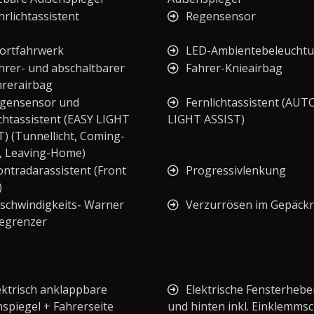
hrlichtassistent
Regensensor
ortfahrwerk
LED-Ambientebeleucht
hrer- und abschaltbarer
Fahrer-Knieairbag
hrerairbag
gensensor und
Fernlichtassistent (AUT
ichtassistent (EASY LIGHT
LIGHT ASSIST)
T) (Tunnellicht, Coming-
 Leaving-Home)
ontradarassistent (Front
Progressivlenkung
)
schwindigkeits- Warner
Verzurrösen im Gepäck
egrenzer
ektrisch anklappbare
Elektrische Fensterhebe
spiegel + Fahrerseite
und hinten inkl. Einklemms