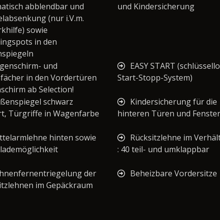
atisch abblendbar und
und Kindersicherung
elabsenkung (nur i.V.m.
khilfe) sowie
ingspots in den
spiegeln
genschirm- und
EASY START (schlüssell
fächer in den Vordertüren
Start-Stopp-System)
schirm ab Selection!
ßenspiegel schwarz
Kindersicherung für die
rt, Türgriffe in Wagenfarbe
hinteren Türen und Fenste
ttelarmlehne hinten sowie
Rücksitzlehne im Verhäl
lademöglichkeit
: 40 teil- und umklappbar
hnenfernentriegelung der
Beheizbare Vordersitze
itzlehnen im Gepäckraum