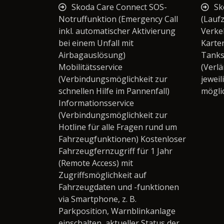
Skoda Care Connect SOS-
Sk
Notruffunktion (Emergency Call
(Laufz
inkl. automatischer Aktivierung
Verke
bei einem Unfall mit
Karte
Airbagauslösung)
Tanks
Mobilitätsservice
(Verl
(Verbindungsmöglichkeit zur
jeweil
schnellen Hilfe im Pannenfall)
mögli
Informationsservice
(Verbindungsmöglichkeit zur
Hotline für alle Fragen rund um
Fahrzeugfunktionen) Kostenloser
Fahrzeugfernzugriff für 1 Jahr
(Remote Access) mit
Zugriffsmöglichkeit auf
Fahrzeugdaten und -funktionen
via Smartphone, z. B.
Parkposition, Warnblinkanlage
einschalten, aktueller Status der