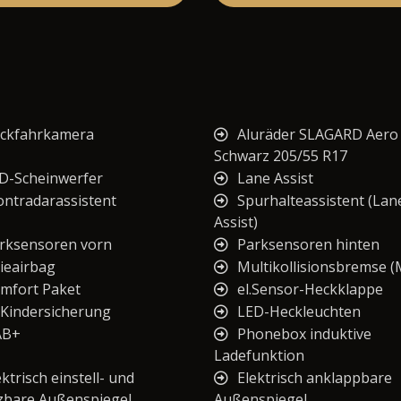
ckfahrkamera
Aluräder SLAGARD Aero
Schwarz 205/55 R17
D-Scheinwerfer
Lane Assist
ontradarassistent
Spurhalteassistent (Lan
Assist)
rksensoren vorn
Parksensoren hinten
ieairbag
Multikollisionsbremse 
mfort Paket
el.Sensor-Heckklappe
. Kindersicherung
LED-Heckleuchten
AB+
Phonebox induktive
Ladefunktion
ektrisch einstell- und
Elektrisch anklappbare
zbare Außenspiegel
Außenspiegel