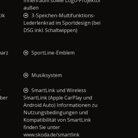
Innenraum sowie Logo-Projektor
außen
tik
3-Speichen-Multifunktions-
Lederlenkrad im Sportdesign (bei
DSG inkl. Schaltwippen)
warz
SportLine-Emblem
Musiksystem
r
SmartLink und Wireless
ber
SmartLink (Apple CarPlay und
Android Auto) Informationen zu
Nutzungsbedingungen und
Kompatibilität von SmartLink
finden Sie unter
www.skoda.de/smartlink