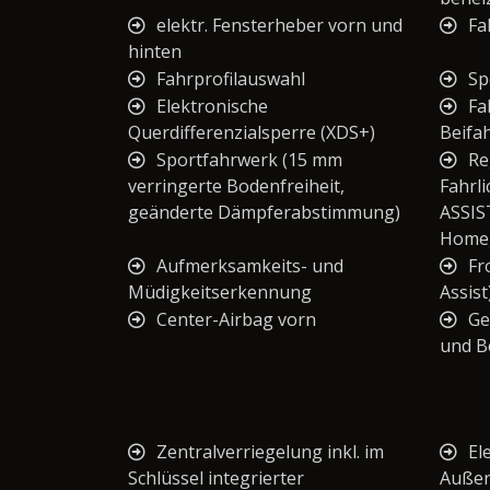
elektr. Fensterheber vorn und
Fa
hinten
Fahrprofilauswahl
Sp
Elektronische
Fa
Querdifferenzialsperre (XDS+)
Beifa
Sportfahrwerk (15 mm
Re
verringerte Bodenfreiheit,
Fahrl
geänderte Dämpferabstimmung)
ASSIS
Home,
Aufmerksamkeits- und
Fr
Müdigkeitserkennung
Assist
Center-Airbag vorn
Ge
und B
Zentralverriegelung inkl. im
El
Schlüssel integrierter
Außen