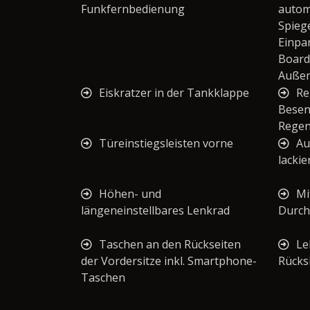
Funkfernbedienung
autom
Spieg
Einpar
Board
Außen
Eiskratzer in der Tankklappe
Re
Besen
Regen
Türeinstiegsleisten vorne
Au
lackie
Höhen- und
Mi
längeneinstellbares Lenkrad
Durch
Taschen an den Rückseiten
Le
der Vordersitze inkl. Smartphone-
Rücks
Taschen