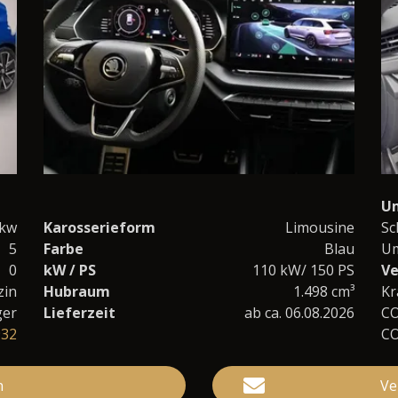
U
kw
Karosserieform
Limousine
Sc
5
Farbe
Blau
Um
0
kW / PS
110 kW/ 150 PS
Ve
zin
Hubraum
1.498 cm³
Kr
ger
Lieferzeit
ab ca. 06.08.2026
C
932
C
n
Ve