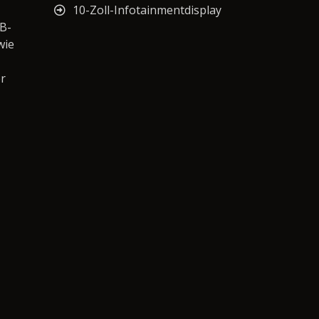
10-Zoll-Infotainmentdisplay
B-
wie
r