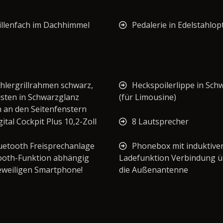
illenfach im Dachhimmel
Pedalerie in Edelstahlop
hlergrillrahmen schwarz,
Heckspoilerlippe in Sch
isten in Schwarzglanz
(für Limousine)
 an den Seitenfenstern
gital Cockpit Plus 10,2-Zoll
8 Lautsprecher
uetooth Freisprechanlage
Phonebox mit induktive
ooth-Funktion abhängig
Ladefunktion Verbindung ü
eweiligen Smartphone!
die Außenantenne