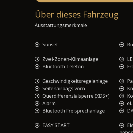
Über dieses Fahrzeug
Ausstattungsmerkmale
Sunset
Rü
Zwei-Zonen-Klimaanlage
LE
Bluetooth Telefon
Fr
Geschwindigkeitsregelanlage
Pa
Seitenairbags vorn
Kn
Querdifferenzialsperre (XDS+)
Ko
Alarm
el
Bluetooth Freisprechanlage
D
EASY START
El
behei