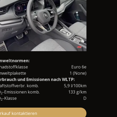
mweltnormen:
hadstoffklasse
Euro 6e
weltplakette
1 (None)
rbrauch und Emissionen nach WLTP:
aftstoffverbr. komb.
5,9 l/100km
O
-Emissionen komb.
133 g/km
2
O
-Klasse
D
2
rkauf kontaktieren