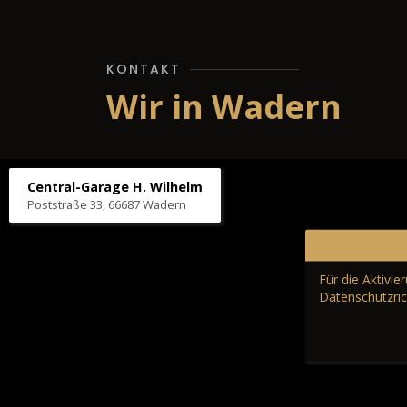
KONTAKT
Wir in Wadern
Central-Garage H. Wilhelm
Poststraße 33, 66687 Wadern
Für die Aktivi
Datenschutzric