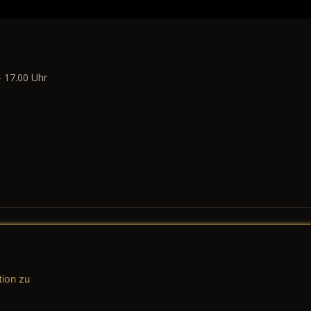
- 17.00 Uhr
tion zu
AGB (Teile & Zubehör)
AGB (Dienstleistungen)