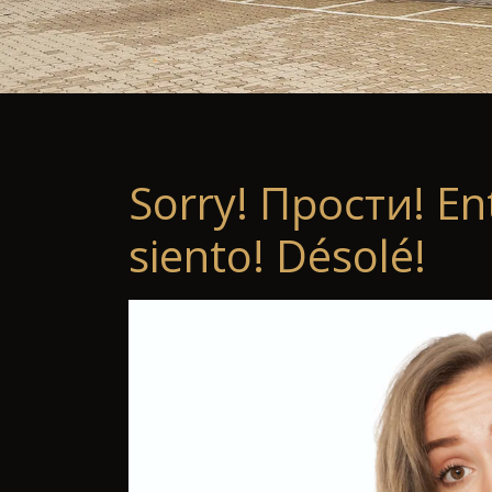
Sorry! Прости! En
siento! Désolé!