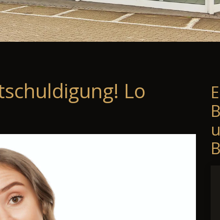
tschuldigung! Lo
E
B
B