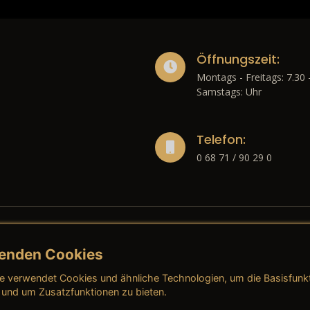
Öffnungszeit:
Montags - Freitags: 7.30 
Samstags: Uhr
Telefon:
0 68 71 / 90 29 0
enden Cookies
liches
e verwendet Cookies und ähnliche Technologien, um die Basisfunk
ressum
→ AGB (Neuwagen)
→ 
 und um Zusatzfunktionen zu bieten.
nschutzerklärung
→ AGB (Gebrauchtwagen)
→ 