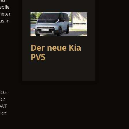
 es
solle
meter
us in
Der neue Kia
PV5
CO2-
O2-
DAT
ich