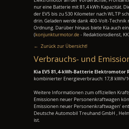
Elektromotor an der Vorderachse, Frontantr
nur eine Batterie mit 81,4 kWh Kapazität. Di
der EV5 bis zu 530 Kilometer nach WLTP sch
drin. Geladen werde dank 400-Volt-Technik n
Ordnung. Darüber hinaus biete Kia auch ein
(
konjunkturmotor.de
- Redaktionsdienst, K
← Zurück zur Übersicht!
Verbrauchs- und Emissio
Kia EV5 81,4-kWh-Batterie Elektromotor
kombinierter Energieverbrauch: 17,8 kWh/
Weitere Informationen zum offiziellen Kraft
Emissionen neuer Personenkraftwagen könn
Emissionen neuer Personenkraftwagen' ent
Deutsche Automobil Treuhand GmbH , Helmuth
ist.