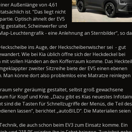
 seiner Außenlänge von 4,61
tsächlich ist. "Das liegt nicht
artie. Optisch ähnelt der EV5
tig gestaltet, Scheinwerfer und
ap-Leuchtengrafik - eine Anlehnung an Sternbilder“, so da
 Heckscheibe ins Auge, der Heckscheibenwischer sei
- gut
wandert. Wie bei Kia üblich öffne sich der Heckdeckel bei
 mit vollen Händen an den Kofferraum komme. Das Heckteil
umgeklappter zweiter Sitzreihe biete der EV5 einen ebenen
. Man könne dort also problemlos eine Matratze reinlegen
raum sehr geräumig gestaltet, selbst groß gewachsene
um für Kopf und Knie. „Dazu gibt es Kias neuestes Infotai
 sind die Tasten für Schnellzugriffe der Menüs, die Teil des
ienen lassen“, berichtet „autoBILD“. Die Materialien seien
 Technik, die auch schon beim EV3 zum Einsatz komme. Ein