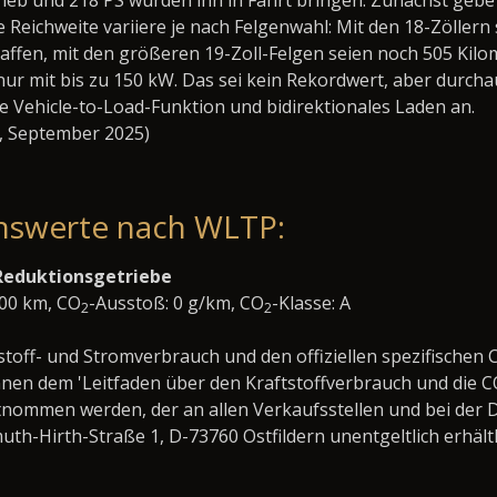
ieb und 218 PS würden ihn in Fahrt bringen. Zunächst gebe
e Reichweite variiere je nach Felgenwahl: Mit den 18-Zöllern 
affen, mit den größeren 19-Zoll-Felgen seien noch 505 Kilo
ur mit bis zu 150 kW. Das sei kein Rekordwert, aber durcha
e Vehicle-to-Load-Funktion und bidirektionales Laden an.
K, September 2025)
nswerte nach WLTP:
 Reduktionsgetriebe
100 km, CO
-Ausstoß: 0 g/km, CO
-Klasse: A
2
2
stoff- und Stromverbrauch und den offiziellen spezifischen 
en dem 'Leitfaden über den Kraftstoffverbrauch und die C
nommen werden, der an allen Verkaufsstellen und bei der 
-Hirth-Straße 1, D-73760 Ostfildern unentgeltlich erhältl