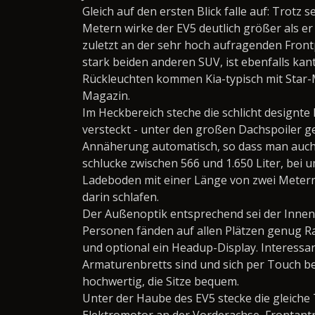
Gleich auf den ersten Blick falle auf: Trotz
Metern wirke der EV5 deutlich größer als er ta
zuletzt an der sehr hoch aufragenden Frontp
stark beiden anderen SUV, ist ebenfalls kan
Rückleuchten kommen Kia-typisch mit Star-M
Magazin.
Im Heckbereich steche die schlicht designte
versteckt - unter den großen Dachspoiler ge
Annäherung automatisch, so dass man auch
schlucke zwischen 566 und 1.650 Liter, bei 
Ladeboden mit einer Länge von zwei Metern
darin schlafen.
Der Außenoptik entsprechend sei der Innen
Personen fänden auf allen Plätzen genug Ra
und optional ein Headup-Display. Interessant
Armaturenbretts sind und sich per Touch bed
hochwertig, die Sitze bequem.
Unter der Haube des EV5 stecke die gleiche