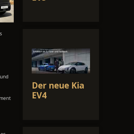
s
 und
Der neue Kia
EV4
nment