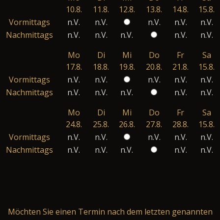
10.8.
11.8.
12.8.
13.8.
14.8.
15.8.
Vormittags
n.V.
n.V.
n.V.
n.V.
n.V.
Nachmittags
n.V.
n.V.
n.V.
n.V.
n.V.
Mo
Di
Mi
Do
Fr
Sa
17.8.
18.8.
19.8.
20.8.
21.8.
15.8.
Vormittags
n.V.
n.V.
n.V.
n.V.
n.V.
Nachmittags
n.V.
n.V.
n.V.
n.V.
n.V.
Mo
Di
Mi
Do
Fr
Sa
24.8.
25.8.
26.8.
27.8.
28.8.
15.8.
Vormittags
n.V.
n.V.
n.V.
n.V.
n.V.
Nachmittags
n.V.
n.V.
n.V.
n.V.
n.V.
Möchten Sie einen Termin nach dem letzten genannten