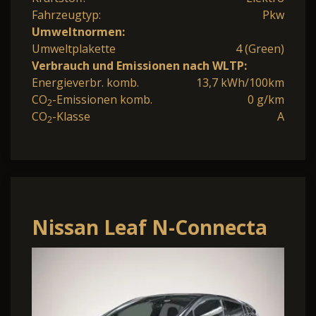
Fahrzeugtyp:
Pkw
Umweltnormen:
Umweltplakette
4 (Green)
Verbrauch und Emissionen nach WLTP:
Energieverbr. komb.
13,7 kWh/100km
CO
-Emissionen komb.
0 g/km
2
CO
-Klasse
A
2
Nissan Leaf N-Connecta
40 kWh Navi 360 Kamera
ACC Apple