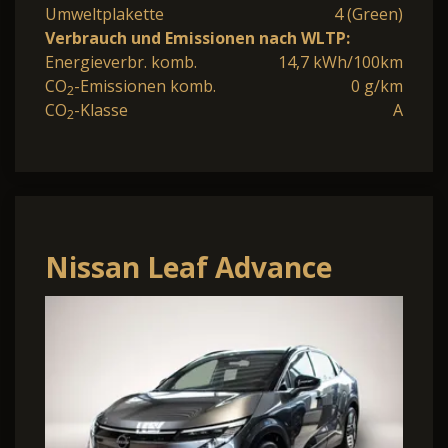
Umweltplakette
4 (Green)
Verbrauch und Emissionen nach WLTP:
Energieverbr. komb.
14,7 kWh/100km
CO
-Emissionen komb.
0 g/km
2
CO
-Klasse
A
2
Nissan Leaf Advance
75kWh V2L 2FL
Panorama-Glasdach ''n