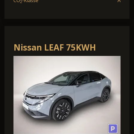
CO
-Klasse
A
2
Nissan LEAF 75KWH
MY26 EVOLVE 2-FARBEN