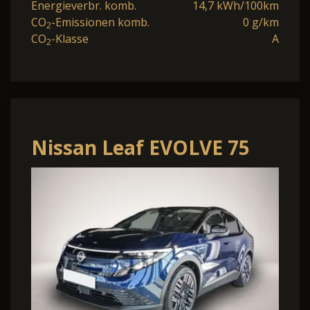
Energieverbr. komb.
14,7 kWh/100km
CO
-Emissionen komb.
0 g/km
2
CO
-Klasse
A
2
Nissan Leaf EVOLVE 75
kWh 2FL Panorama-
Glasdach BOSE *n