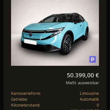
75kWh V2L 2FL
Panorama-Glasdach ''n
50.399,00 €
MwSt. ausweisbar
Karosserieform:
Limousine
Getriebe:
Automatik
Kilometerstand:
0