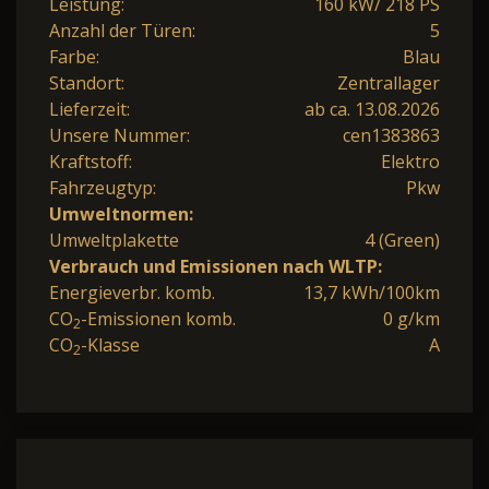
Leistung:
160 kW/ 218 PS
Anzahl der Türen:
5
Farbe:
Blau
Standort:
Zentrallager
Lieferzeit:
ab ca. 13.08.2026
Unsere Nummer:
cen1383863
Kraftstoff:
Elektro
Fahrzeugtyp:
Pkw
Umweltnormen:
Umweltplakette
4 (Green)
Verbrauch und Emissionen nach WLTP:
Energieverbr. komb.
13,7 kWh/100km
CO
-Emissionen komb.
0 g/km
2
CO
-Klasse
A
2