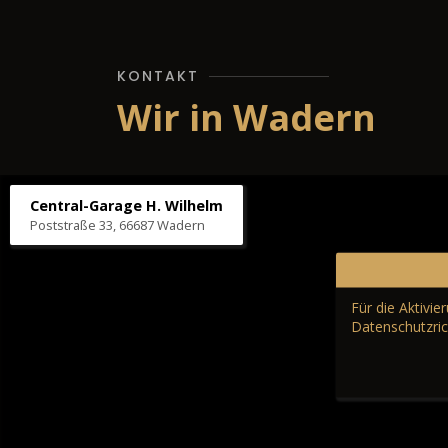
KONTAKT
Wir in Wadern
Central-Garage H. Wilhelm
Poststraße 33, 66687 Wadern
Für die Aktivi
Datenschutzric