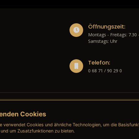
Öffnungszeit:
Montags - Freitags: 7.30 
Samstags: Uhr
Telefon:
0 68 71 / 90 29 0
enden Cookies
liches
e verwendet Cookies und ähnliche Technologien, um die Basisfunk
ressum
→ AGB (Neuwagen)
→ 
 und um Zusatzfunktionen zu bieten.
nschutzerklärung
→ AGB (Gebrauchtwagen)
→ 