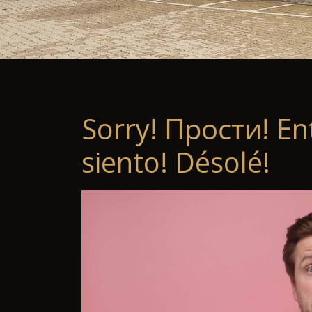
Sorry! Прости! En
siento! Désolé!