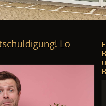
tschuldigung! Lo
E
B
B