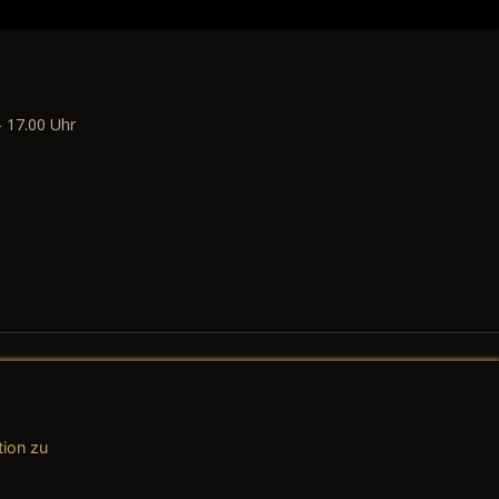
- 17.00 Uhr
tion zu
AGB (Teile & Zubehör)
AGB (Dienstleistungen)