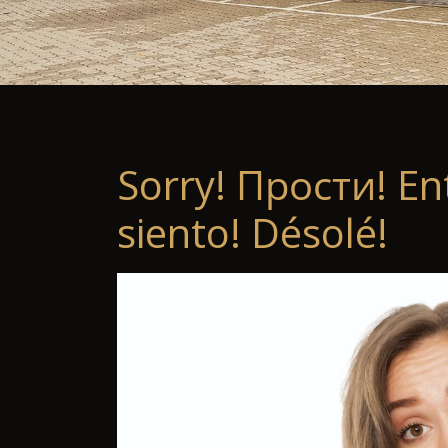
Sorry! Прости! En
siento! Désolé!