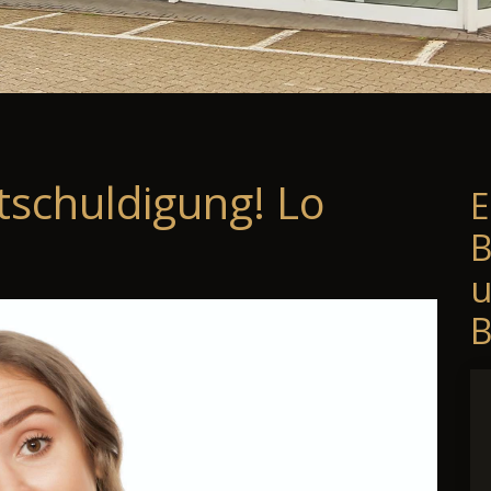
tschuldigung! Lo
E
B
B