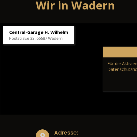
Wir in Wadern
Central-Garage H. Wilhelm
Poststraße 33, 66687 Wadern
Für die Aktivi
Datenschutzric
Adresse: