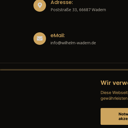
Adresse:
Poststraße 33, 66687 Wadern
eMail:
info@wilhelm-wadern.de
Wir verw
Recht
Diese Webseit
→ Imp
gewährleisten
→ Date
Notw
akze