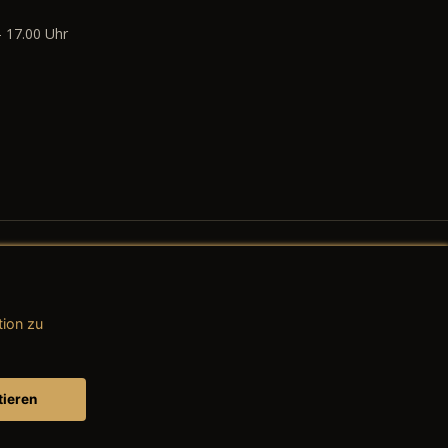
- 17.00 Uhr
tion zu
AGB (Teile & Zubehör)
AGB (Dienstleistungen)
tieren