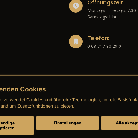
Öffnungszeit:
Montags - Freitags: 7.30 
Samstags: Uhr
Telefon:
0 68 71 / 90 29 0
enden Cookies
liches
e verwendet Cookies und ähnliche Technologien, um die Basisfunk
ressum
→ AGB (Neuwagen)
→ 
 und um Zusatzfunktionen zu bieten.
nschutzerklärung
→ AGB (Gebrauchtwagen)
→ 
endige
Einstellungen
Alle akzep
ptieren