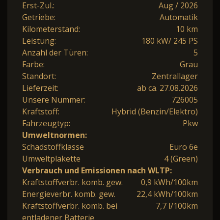
Erst-Zul.:
Aug / 2026
Getriebe:
Automatik
Kilometerstand:
10 km
Leistung:
180 kW/ 245 PS
Anzahl der Türen:
5
Farbe:
Grau
Standort:
Zentrallager
Lieferzeit:
ab ca. 27.08.2026
Unsere Nummer:
726005
Kraftstoff:
Hybrid (Benzin/Elektro)
Fahrzeugtyp:
Pkw
Umweltnormen:
Schadstoffklasse
Euro 6e
Umweltplakette
4 (Green)
Verbrauch und Emissionen nach WLTP:
Kraftstoffverbr. komb. gew.
0,9 kWh/100km
Energieverbr. komb. gew.
22,4 kWh/100km
Kraftstoffverbr. komb. bei
7,7 l/100km
entladener Batterie