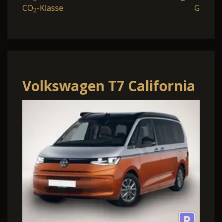
CO
-Klasse
G
2
Volkswagen T7 California
Beach Camper 2.0TDI
DSG Beach Camper.