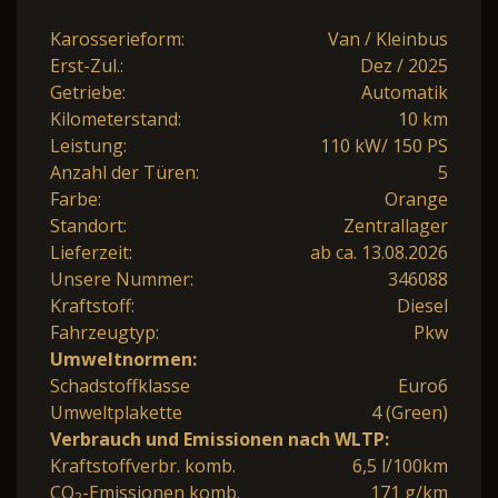
Karosserieform:
Van / Kleinbus
Erst-Zul.:
Dez / 2025
Getriebe:
Automatik
Kilometerstand:
10 km
Leistung:
110 kW/ 150 PS
Anzahl der Türen:
5
Farbe:
Orange
Standort:
Zentrallager
Lieferzeit:
ab ca. 13.08.2026
Unsere Nummer:
346088
Kraftstoff:
Diesel
Fahrzeugtyp:
Pkw
Umweltnormen:
Schadstoffklasse
Euro6
Umweltplakette
4 (Green)
Verbrauch und Emissionen nach WLTP:
Kraftstoffverbr. komb.
6,5 l/100km
CO
-Emissionen komb.
171 g/km
2