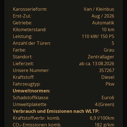
Karosserieform:
Van / Kleinbus
Erst-Zul.:
Aug / 2026
Getriebe:
Automatik
Kilometerstand:
10 km
Leistung:
110 kW/ 150 PS
Anzahl der Türen:
5
Farbe:
Grau
Standort:
Zentrallager
Lieferzeit:
ab ca. 13.08.2026
Unsere Nummer:
357267
Kraftstoff:
Diesel
Fahrzeugtyp:
Pkw
Umweltnormen:
Schadstoffklasse
Euro6
Umweltplakette
4 (Green)
Verbrauch und Emissionen nach WLTP:
Kraftstoffverbr. komb.
6,9 l/100km
CO
-Emissionen komb.
182 g/km
2