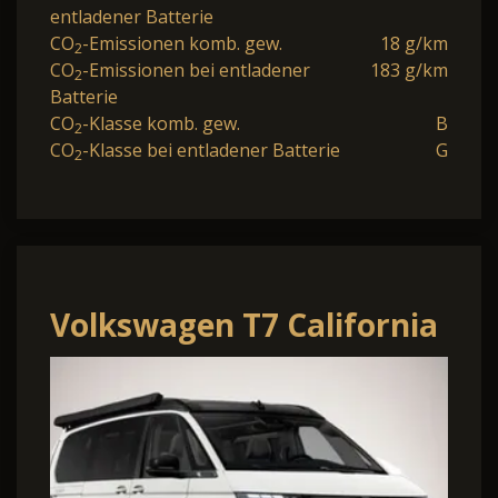
entladener Batterie
CO
-Emissionen komb. gew.
18 g/km
2
CO
-Emissionen bei entladener
183 g/km
2
Batterie
CO
-Klasse komb. gew.
B
2
CO
-Klasse bei entladener Batterie
G
2
Volkswagen T7 California
2.0 TDI 110kW 7DSG
Ocean