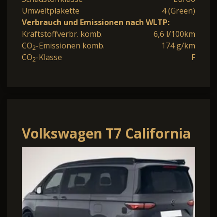
Umweltplakette
4 (Green)
Verbrauch und Emissionen nach WLTP:
Kraftstoffverbr. komb.
6,6 l/100km
CO
-Emissionen komb.
174 g/km
2
CO
-Klasse
F
2
Volkswagen T7 California
Beach Camper eHybrid
4MOTION 1.5 TSI Beach
Camp.