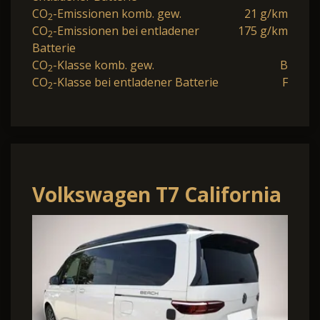
CO
-Emissionen komb. gew.
21 g/km
2
CO
-Emissionen bei entladener
175 g/km
2
Batterie
CO
-Klasse komb. gew.
B
2
CO
-Klasse bei entladener Batterie
F
2
Volkswagen T7 California
Beach Tour eHybrid
4MOTION 1.5 TSI Beach
Tour e.