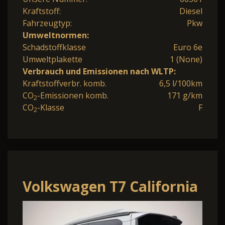
Kraftstoff:
Diesel
Fahrzeugtyp:
Pkw
Umweltnormen:
Schadstoffklasse
Euro 6e
Umweltplakette
1 (None)
Verbrauch und Emissionen nach WLTP:
Kraftstoffverbr. komb.
6,5 l/100km
CO
-Emissionen komb.
171 g/km
2
CO
-Klasse
F
2
Volkswagen T7 California
Beach 2.0TDI DSG Beach