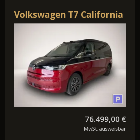
Volkswagen T7 California
Beach Camper eHybrid
4Motion AHK+360°
+Matrix+Na.
76.499,00 €
MwSt. ausweisbar