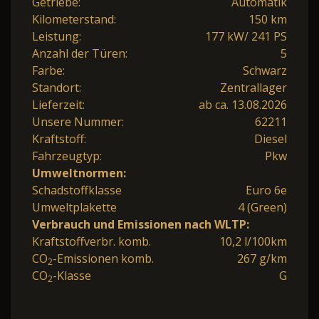
Getriebe:
Automatik
Kilometerstand:
150 km
Leistung:
177 kW/ 241 PS
Anzahl der Türen:
5
Farbe:
Schwarz
Standort:
Zentrallager
Lieferzeit:
ab ca. 13.08.2026
Unsere Nummer:
62211
Kraftstoff:
Diesel
Fahrzeugtyp:
Pkw
Umweltnormen:
Schadstoffklasse
Euro 6e
Umweltplakette
4 (Green)
Verbrauch und Emissionen nach WLTP:
Kraftstoffverbr. komb.
10,2 l/100km
CO
-Emissionen komb.
267 g/km
2
CO
-Klasse
G
2