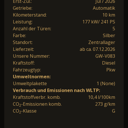
Erst-Zul.:
Jul / 2026
Getriebe:
Automatik
Kilometerstand:
10 km
Leistung:
177 kW/ 241 PS
Anzahl der Türen:
5
Farbe:
Silber
Standort:
Zentrallager
Lieferzeit:
ab ca. 07.12.2026
Unsere Nummer:
GW-V083
Kraftstoff:
Diesel
Fahrzeugtyp:
Pkw
Umweltnormen:
Umweltplakette
1 (None)
Verbrauch und Emissionen nach WLTP:
Kraftstoffverbr. komb.
10,4 l/100km
CO
-Emissionen komb.
273 g/km
2
CO
-Klasse
G
2