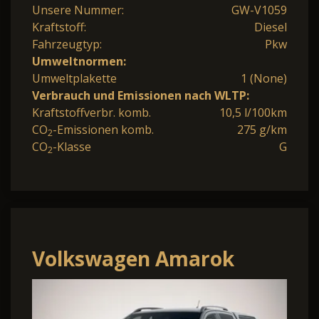
Unsere Nummer:
GW-V1059
Kraftstoff:
Diesel
Fahrzeugtyp:
Pkw
Umweltnormen:
Umweltplakette
1 (None)
Verbrauch und Emissionen nach WLTP:
Kraftstoffverbr. komb.
10,5 l/100km
CO
-Emissionen komb.
275 g/km
2
CO
-Klasse
G
2
Volkswagen Amarok
Aventura 21"LM Hardtop
AHK Matrix Leder