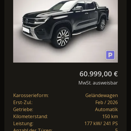
4M Navi LED E
60.999,00 €
MwSt. ausweisbar
Karosserieform:
Geländewagen
Erst-Zul.:
Feb / 2026
Getriebe:
Automatik
Kilometerstand:
150 km
Leistung:
177 kW/ 241 PS
Anzahl der Türen:
5