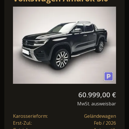
TDI Auto. DoKa Aventura
4M Navi LED E
60.999,00 €
MwSt. ausweisbar
Karosserieform:
Geländewagen
Erst-Zul.:
Feb / 2026