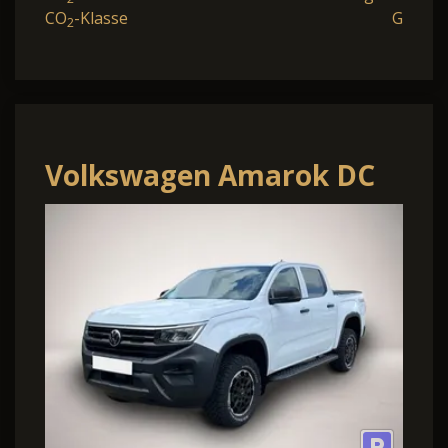
CO
-Klasse
G
2
Volkswagen Amarok DC
2.0 TDI 4M