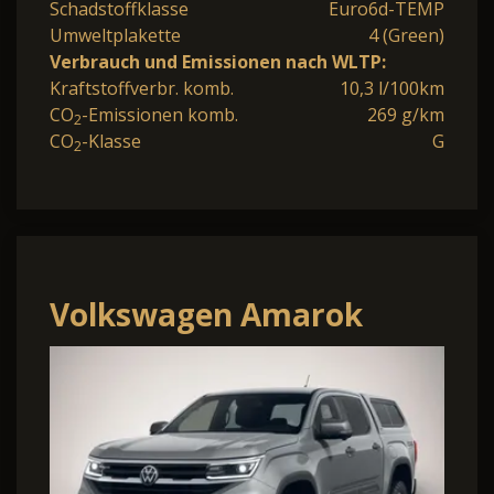
Schadstoffklasse
Euro6d-TEMP
Umweltplakette
4 (Green)
Verbrauch und Emissionen nach WLTP:
Kraftstoffverbr. komb.
10,3 l/100km
CO
-Emissionen komb.
269 g/km
2
CO
-Klasse
G
2
Volkswagen Amarok
PanAm HardTop AHK
AssisP Matrix Klimaaut