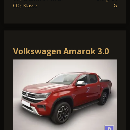
CO
-Klasse
G
2
Volkswagen Amarok 3.0
TDI Autom. Style