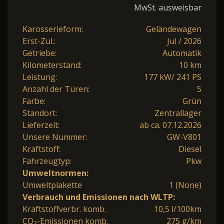
MwSt. ausweisbar
Karosserieform:
Geländewagen
Erst-Zul.:
Jul / 2026
Getriebe:
Automatik
Kilometerstand:
10 km
Leistung:
177 kW/ 241 PS
Anzahl der Türen:
5
Farbe:
Grün
Standort:
Zentrallager
Lieferzeit:
ab ca. 07.12.2026
Unsere Nummer:
GW-V801
Kraftstoff:
Diesel
Fahrzeugtyp:
Pkw
Umweltnormen:
Umweltplakette
1 (None)
Verbrauch und Emissionen nach WLTP:
Kraftstoffverbr. komb.
10,5 l/100km
CO
-Emissionen komb.
275 g/km
2