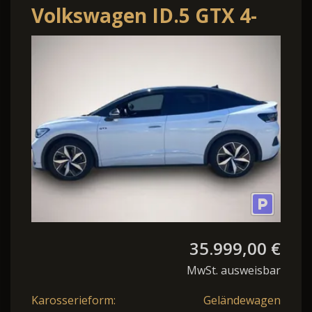
Volkswagen ID.5 GTX 4-
MOTION 82 kWh
WÄRMEPUMPE+DYNAUDIO+
35.999,00 €
MwSt. ausweisbar
Karosserieform:
Geländewagen