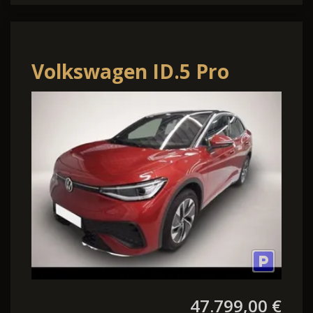
Volkswagen ID.5 Pro
MATRIX-LED+W-
PUMPE+PANO+NAVI+AHK+AC
47.799,00 €