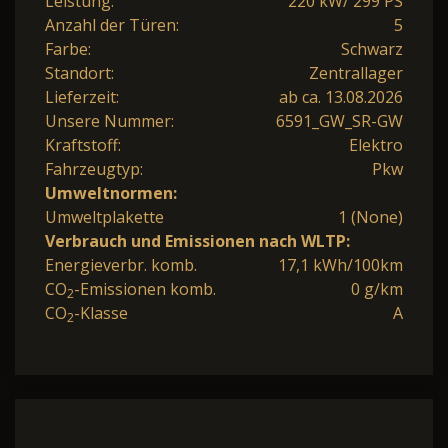
Leistung:
220 kW/ 299 PS
Anzahl der Türen:
5
Farbe:
Schwarz
Standort:
Zentrallager
Lieferzeit:
ab ca. 13.08.2026
Unsere Nummer:
6591_GW_SR-GW
Kraftstoff:
Elektro
Fahrzeugtyp:
Pkw
Umweltnormen:
Umweltplakette
1 (None)
Verbrauch und Emissionen nach WLTP:
Energieverbr. komb.
17,1 kWh/100km
CO
-Emissionen komb.
0 g/km
2
CO
-Klasse
A
2