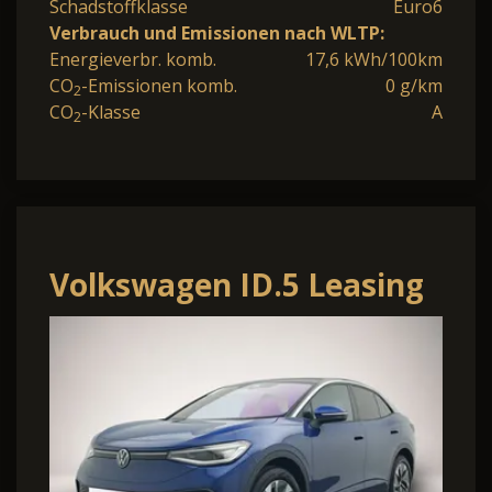
Schadstoffklasse
Euro6
Verbrauch und Emissionen nach WLTP:
Energieverbr. komb.
17,6 kWh/100km
CO
-Emissionen komb.
0 g/km
2
CO
-Klasse
A
2
Volkswagen ID.5 Leasing
ab 390EUR 5-J-GAR NAVI
LED WÄRMEPUM