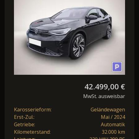
IQ.LIGHT-MATRIX-LED
42.499,00 €
MwSt. ausweisbar
Karosserieform:
Geländewagen
Erst-Zul.:
Mai / 2024
Getriebe:
Automatik
Kilometerstand:
32.000 km