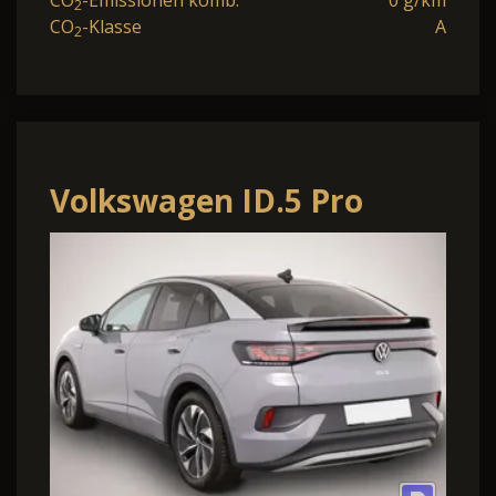
2
CO
-Klasse
A
2
Volkswagen ID.5 Pro
Performance 77 kWh