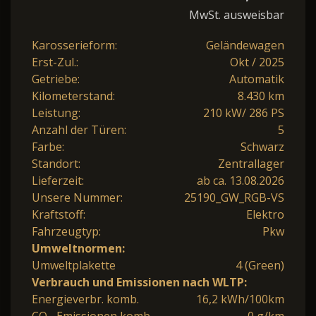
MwSt. ausweisbar
Karosserieform:
Geländewagen
Erst-Zul.:
Okt / 2025
Getriebe:
Automatik
Kilometerstand:
8.430 km
Leistung:
210 kW/ 286 PS
Anzahl der Türen:
5
Farbe:
Schwarz
Standort:
Zentrallager
Lieferzeit:
ab ca. 13.08.2026
Unsere Nummer:
25190_GW_RGB-VS
Kraftstoff:
Elektro
Fahrzeugtyp:
Pkw
Umweltnormen:
Umweltplakette
4 (Green)
Verbrauch und Emissionen nach WLTP:
Energieverbr. komb.
16,2 kWh/100km
CO
-Emissionen komb.
0 g/km