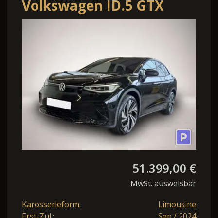
Volkswagen ID.5 GTX
4MOTION 250 kW (340
PS) 79 kWh 1-Gang-A
51.399,00 €
MwSt. ausweisbar
Karosserieform:
Limousine
Erst-Zul.:
Sep / 2024