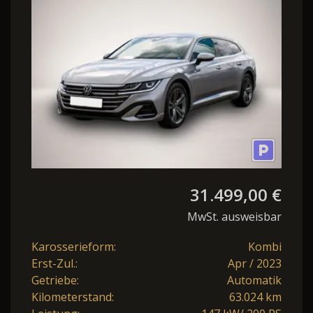
31.499,00 €
MwSt. ausweisbar
Karosserieform:
Kombi
Erst-Zul.:
Apr / 2023
Getriebe:
Automatik
Kilometerstand:
63.024 km