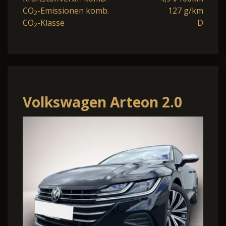
CO
-Emissionen komb.
127 g/km
2
CO
-Klasse
D
2
Volkswagen Arteon 2.0
TDI 4Mo. DSG Shooting
Brake Elegance