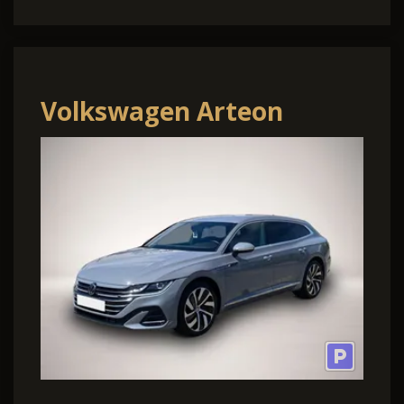
Volkswagen Arteon
Shooting Brake 2.0 TDI
DSG R-Line*DCC*Nav