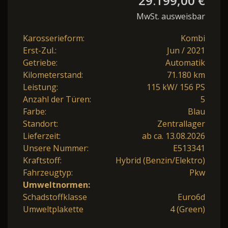
29.199,00 €
MwSt. ausweisbar
Karosserieform:
Kombi
Erst-Zul.:
Jun / 2021
Getriebe:
Automatik
Kilometerstand:
71.180 km
Leistung:
115 kW/ 156 PS
Anzahl der Türen:
5
Farbe:
Blau
Standort:
Zentrallager
Lieferzeit:
ab ca. 13.08.2026
Unsere Nummer:
E513341
Kraftstoff:
Hybrid (Benzin/Elektro)
Fahrzeugtyp:
Pkw
Umweltnormen:
Schadstoffklasse
Euro6d
Umweltplakette
4 (Green)