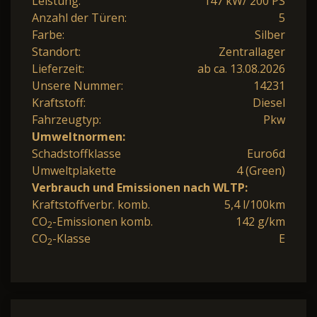
Leistung:
147 kW/ 200 PS
Anzahl der Türen:
5
Farbe:
Silber
Standort:
Zentrallager
Lieferzeit:
ab ca. 13.08.2026
Unsere Nummer:
14231
Kraftstoff:
Diesel
Fahrzeugtyp:
Pkw
Umweltnormen:
Schadstoffklasse
Euro6d
Umweltplakette
4 (Green)
Verbrauch und Emissionen nach WLTP:
Kraftstoffverbr. komb.
5,4 l/100km
CO
-Emissionen komb.
142 g/km
2
CO
-Klasse
E
2