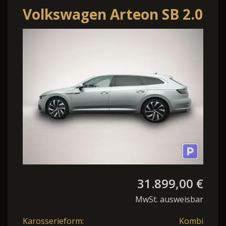
Volkswagen Arteon SB 2.0
TDI DSG 4Mo. R-Line
IQ.LIGHT AHK H
31.899,00 €
MwSt. ausweisbar
Karosserieform:
Kombi