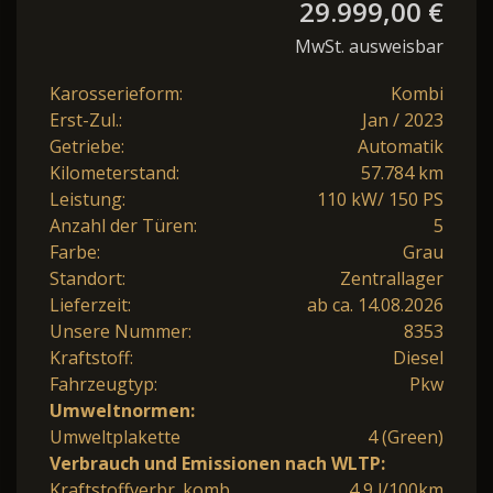
29.999,00 €
MwSt. ausweisbar
Karosserieform:
Kombi
Erst-Zul.:
Jan / 2023
Getriebe:
Automatik
Kilometerstand:
57.784 km
Leistung:
110 kW/ 150 PS
Anzahl der Türen:
5
Farbe:
Grau
Standort:
Zentrallager
Lieferzeit:
ab ca. 14.08.2026
Unsere Nummer:
8353
Kraftstoff:
Diesel
Fahrzeugtyp:
Pkw
Umweltnormen:
Umweltplakette
4 (Green)
Verbrauch und Emissionen nach WLTP:
Kraftstoffverbr. komb.
4,9 l/100km