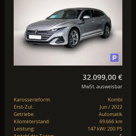
32.099,00 €
MwSt. ausweisbar
Karosserieform:
Kombi
Erst-Zul.:
Jun / 2022
Getriebe:
Automatik
Kilometerstand:
69.666 km
Leistung:
147 kW/ 200 PS
Anzahl der Türen:
5