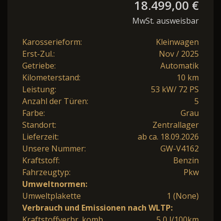
18.499,00 €
MwSt. ausweisbar
Karosserieform:
Kleinwagen
Erst-Zul.:
Nov / 2025
Getriebe:
Automatik
Kilometerstand:
10 km
Leistung:
53 kW/ 72 PS
Anzahl der Türen:
5
Farbe:
Grau
Standort:
Zentrallager
Lieferzeit:
ab ca. 18.09.2026
Unsere Nummer:
GW-V4162
Kraftstoff:
Benzin
Fahrzeugtyp:
Pkw
Umweltnormen:
Umweltplakette
1 (None)
Verbrauch und Emissionen nach WLTP:
Kraftstoffverbr. komb.
5,0 l/100km