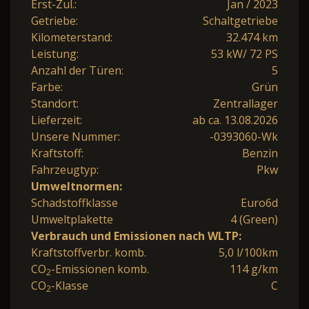
Erst-Zul.:
Jan / 2023
Getriebe:
Schaltgetriebe
Kilometerstand:
32.474 km
Leistung:
53 kW/ 72 PS
Anzahl der Türen:
5
Farbe:
Grün
Standort:
Zentrallager
Lieferzeit:
ab ca. 13.08.2026
Unsere Nummer:
-0393060-Wk
Kraftstoff:
Benzin
Fahrzeugtyp:
Pkw
Umweltnormen:
Schadstoffklasse
Euro6d
Umweltplakette
4 (Green)
Verbrauch und Emissionen nach WLTP:
Kraftstoffverbr. komb.
5,0 l/100km
CO
-Emissionen komb.
114 g/km
2
CO
-Klasse
C
2