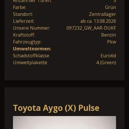
Anzahl der Türen:
5
Farbe:
Grün
Standort:
Zentrallager
Lieferzeit:
ab ca. 13.08.2026
Unsere Nummer:
097232_GW_AAR-DUKF
Kraftstoff:
Benzin
Fahrzeugtyp:
Pkw
Umweltnormen:
Schadstoffklasse
Euro6d
Umweltplakette
4 (Green)
Toyota Aygo (X) Pulse
Smart 1,5 Hybrid CVT