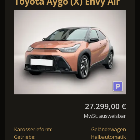
Toyota Aygo (X) Envy Air
1,5 Hybrid CVT 85KW
Winterpaket
27.299,00 €
MwSt. ausweisbar
Karosserieform:
Geländewagen
Getriebe:
Halbautomatik