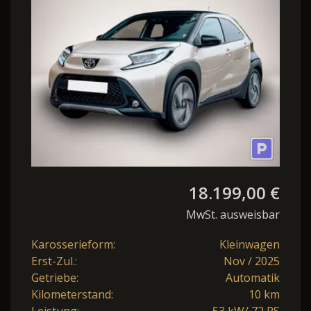
9" Touch CarPlay
18.199,00 €
MwSt. ausweisbar
Karosserieform:
Kleinwagen
Erst-Zul.:
Nov / 2025
Getriebe:
Automatik
Kilometerstand:
10 km
Leistung:
53 kW/ 72 PS