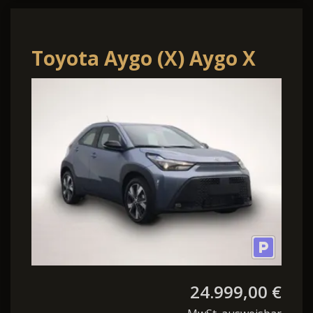
Toyota Aygo (X) Aygo X
Pure 1.5 Hybrid 116PS
Automatik Sitzhei
24.999,00 €