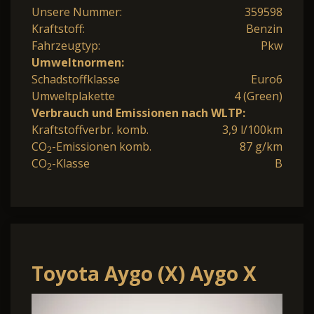
Unsere Nummer:
359598
Kraftstoff:
Benzin
Fahrzeugtyp:
Pkw
Umweltnormen:
Schadstoffklasse
Euro6
Umweltplakette
4 (Green)
Verbrauch und Emissionen nach WLTP:
Kraftstoffverbr. komb.
3,9 l/100km
CO
-Emissionen komb.
87 g/km
2
CO
-Klasse
B
2
Toyota Aygo (X) Aygo X
CVT Business Ed. SHZ ACC