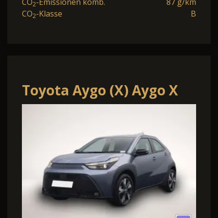
CO
-Emissionen komb.
87 g/km
2
CO
-Klasse
B
2
Toyota Aygo (X) Aygo X
Pure 1.5 Hybrid 116PS
Automatik Sitzhe.