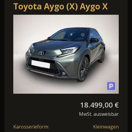
Toyota Aygo (X) Aygo X
Style Air 1,0-l Faltdach
Bluetooth Navi L
18.499,00 €
MwSt. ausweisbar
Karosserieform:
Kleinwagen