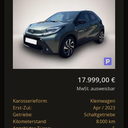
Navi+LED+CAM+SITZHZG+P
v/h+
17.999,00 €
MwSt. ausweisbar
Karosserieform:
Kleinwagen
Erst-Zul.:
Apr / 2023
Getriebe:
Schaltgetriebe
Kilometerstand:
8.000 km