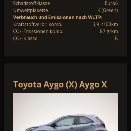
Schadstoffklasse
Euro6
Umweltplakette
4 (Green)
Verbrauch und Emissionen nach WLTP:
Kraftstoffverbr. komb.
3,9 l/100km
CO
-Emissionen komb.
87 g/km
2
CO
-Klasse
B
2
Toyota Aygo (X) Aygo X
Pure 1.5 Hybrid 116PS
Automatik Sitzhe.