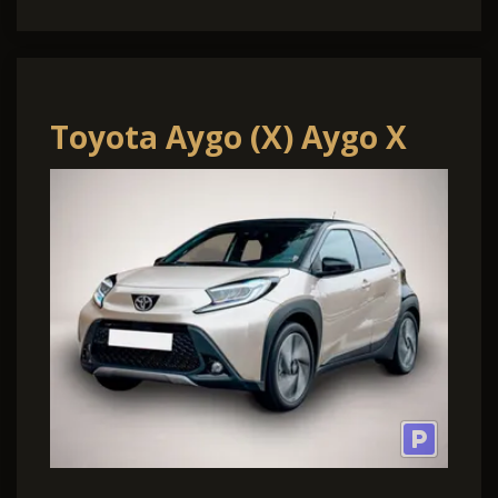
Toyota Aygo (X) Aygo X
CVT Business Ed. SHZ ACC
9" Touch CarPlay