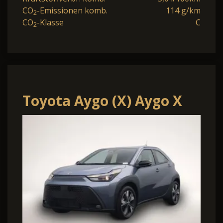
CO
-Emissionen komb.
114 g/km
2
CO
-Klasse
C
2
Toyota Aygo (X) Aygo X
Pure 1.5 Hybrid 116PS
Automatik Sitzhei