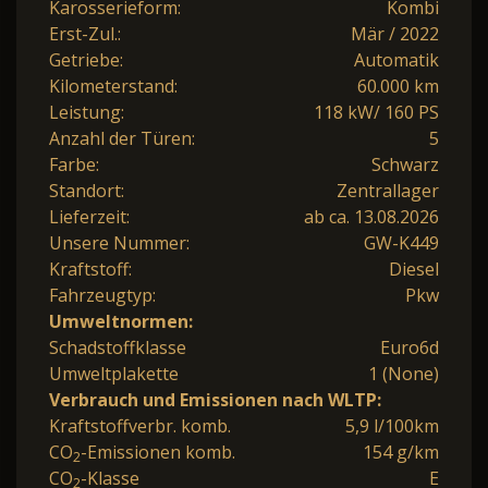
Karosserieform:
Kombi
Erst-Zul.:
Mär / 2022
Getriebe:
Automatik
Kilometerstand:
60.000 km
Leistung:
118 kW/ 160 PS
Anzahl der Türen:
5
Farbe:
Schwarz
Standort:
Zentrallager
Lieferzeit:
ab ca. 13.08.2026
Unsere Nummer:
GW-K449
Kraftstoff:
Diesel
Fahrzeugtyp:
Pkw
Umweltnormen:
Schadstoffklasse
Euro6d
Umweltplakette
1 (None)
Verbrauch und Emissionen nach WLTP:
Kraftstoffverbr. komb.
5,9 l/100km
CO
-Emissionen komb.
154 g/km
2
CO
-Klasse
E
2