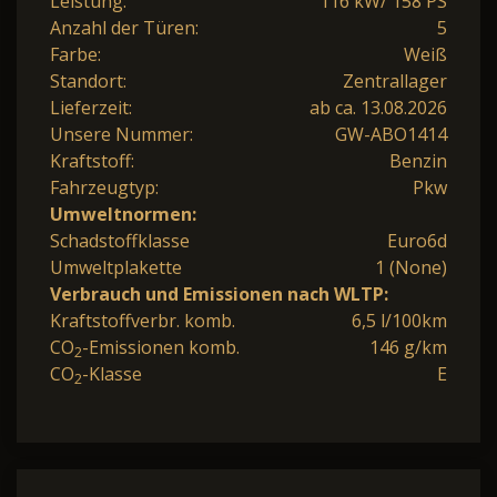
Leistung:
116 kW/ 158 PS
Anzahl der Türen:
5
Farbe:
Weiß
Standort:
Zentrallager
Lieferzeit:
ab ca. 13.08.2026
Unsere Nummer:
GW-ABO1414
Kraftstoff:
Benzin
Fahrzeugtyp:
Pkw
Umweltnormen:
Schadstoffklasse
Euro6d
Umweltplakette
1 (None)
Verbrauch und Emissionen nach WLTP:
Kraftstoffverbr. komb.
6,5 l/100km
CO
-Emissionen komb.
146 g/km
2
CO
-Klasse
E
2