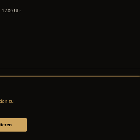
- 17.00 Uhr
tion zu
AGB (Teile & Zubehör)
AGB (Dienstleistungen)
tieren