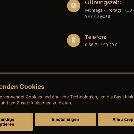
Öffnungszeit:
Montags - Freitags: 7.30 
Samstags: Uhr
Telefon:
0 68 71 / 90 29 0
enden Cookies
liches
e verwendet Cookies und ähnliche Technologien, um die Basisfunk
ressum
→ AGB (Neuwagen)
→ 
 und um Zusatzfunktionen zu bieten.
nschutzerklärung
→ AGB (Gebrauchtwagen)
→ 
endige
Einstellungen
Alle akzep
ptieren