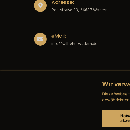
Adresse:
Poststraße 33, 66687 Wadern
eMail:
info@wilhelm-wadern.de
Wir verw
Recht
Diese Webseit
→ Imp
gewährleisten
→ Date
Notw
akze