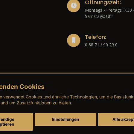
Öffnungszeit:
Montags - Freitags: 7.30 
Samstags: Uhr
Telefon:
0 68 71 / 90 29 0
enden Cookies
liches
e verwendet Cookies und ähnliche Technologien, um die Basisfunk
ressum
→ AGB (Neuwagen)
→ 
 und um Zusatzfunktionen zu bieten.
nschutzerklärung
→ AGB (Gebrauchtwagen)
→ 
endige
Einstellungen
Alle akzep
ptieren