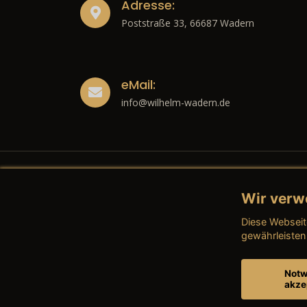
Adresse:
Poststraße 33, 66687 Wadern
eMail:
info@wilhelm-wadern.de
Wir verw
Recht
Diese Webseit
→ Imp
gewährleisten
→ Date
Notw
akze