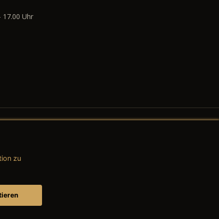
- 17.00 Uhr
tion zu
AGB (Teile & Zubehör)
AGB (Dienstleistungen)
tieren