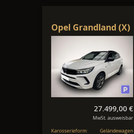
Opel Grandland (X)
Grandland 1.5 D
Ultimate FLA 360
ParkAss. SpurH
27.499,00 €
MwSt. ausweisbar
Karosserieform:
Geländewagen