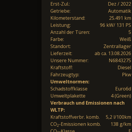
Erst-Zul.:
Dez / 2022
Getriebe:
Automatik
Kilometerstand:
25.491 km
Leistung:
96 kW/ 131 PS
Anzahl der Türen:
5
Farbe:
Weiß
Standort:
Zentrallager
Lieferzeit:
ab ca. 13.08.2026
Unsere Nummer:
N6843275
Kraftstoff:
Diesel
Fahrzeugtyp:
Pkw
Umweltnormen:
Schadstoffklasse
Euro6d
Umweltplakette
4 (Green)
Verbrauch und Emissionen nach
WLTP:
Kraftstoffverbr. komb.
5,2 l/100km
CO
-Emissionen komb.
138 g/km
2
CO
-Klasse
E