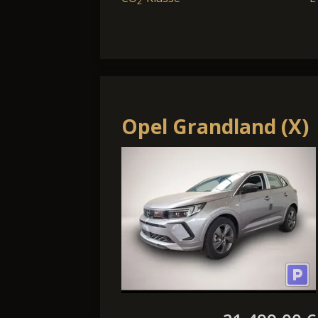
2
Opel Grandland (X)
Grandland Enjoy
Shz Navi PDC
Tempomat