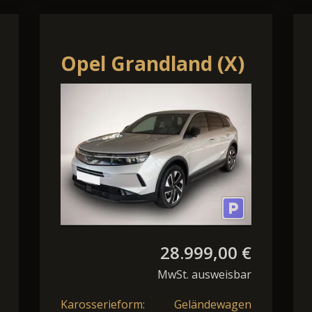
Opel Grandland (X)
Grandland Mild-
Hybrid GS AT Shz
Navi Kamera AHK
28.999,00 €
MwSt. ausweisbar
Karosserieform:
Geländewagen