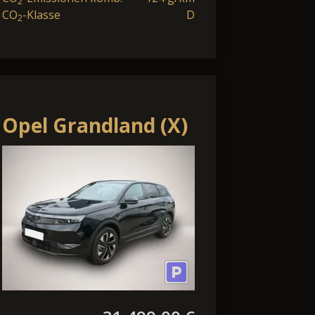
2
CO
-Klasse
D
2
Opel Grandland (X)
Grandland 1.2 DI
Hybrid 48 V
Automatik GS (K)