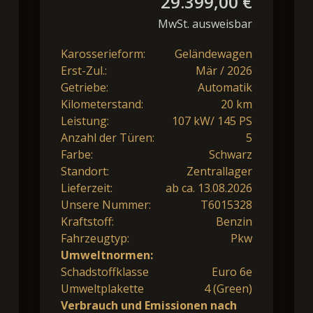
29.399,00 €
MwSt. ausweisbar
Karosserieform:
Geländewagen
Erst-Zul.:
Mär / 2026
Getriebe:
Automatik
Kilometerstand:
20 km
Leistung:
107 kW/ 145 PS
Anzahl der Türen:
5
Farbe:
Schwarz
Standort:
Zentrallager
Lieferzeit:
ab ca. 13.08.2026
Unsere Nummer:
T6015328
Kraftstoff:
Benzin
Fahrzeugtyp:
Pkw
Umweltnormen:
Schadstoffklasse
Euro 6e
Umweltplakette
4 (Green)
Verbrauch und Emissionen nach