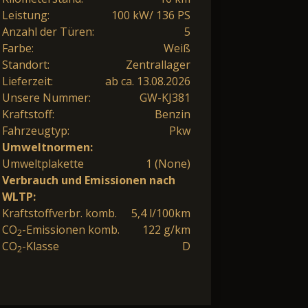
Leistung:
100 kW/ 136 PS
Anzahl der Türen:
5
Farbe:
Weiß
Standort:
Zentrallager
Lieferzeit:
ab ca. 13.08.2026
Unsere Nummer:
GW-KJ381
Kraftstoff:
Benzin
Fahrzeugtyp:
Pkw
Umweltnormen:
Umweltplakette
1 (None)
Verbrauch und Emissionen nach
WLTP:
Kraftstoffverbr. komb.
5,4 l/100km
CO
-Emissionen komb.
122 g/km
2
CO
-Klasse
D
2