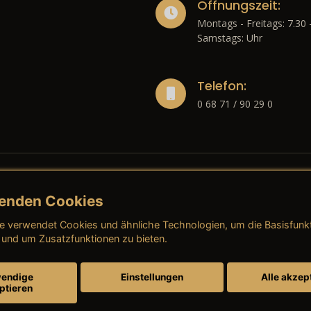
Öffnungszeit:
Montags - Freitags: 7.30 
Samstags: Uhr
Telefon:
0 68 71 / 90 29 0
enden Cookies
liches
e verwendet Cookies und ähnliche Technologien, um die Basisfunk
ressum
→ AGB (Neuwagen)
→ 
 und um Zusatzfunktionen zu bieten.
nschutzerklärung
→ AGB (Gebrauchtwagen)
→ 
endige
Einstellungen
Alle akzep
ptieren