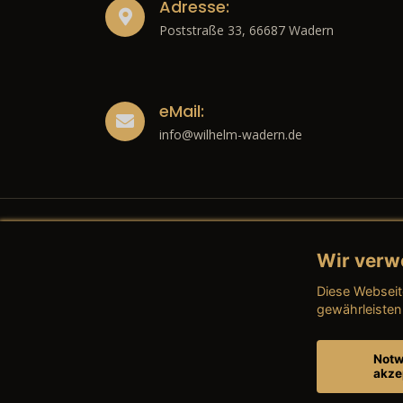
Adresse:
Poststraße 33, 66687 Wadern
eMail:
info@wilhelm-wadern.de
Wir verw
Recht
Diese Webseit
→ Imp
gewährleisten
→ Date
Notw
akze