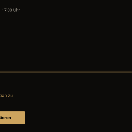
- 17.00 Uhr
tion zu
AGB (Teile & Zubehör)
AGB (Dienstleistungen)
tieren