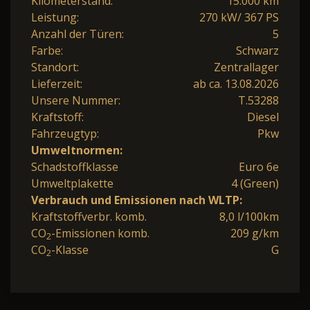
Kilometerstand:
15.000 km
Leistung:
270 kW/ 367 PS
Anzahl der Türen:
5
Farbe:
Schwarz
Standort:
Zentrallager
Lieferzeit:
ab ca. 13.08.2026
Unsere Nummer:
T.53288
Kraftstoff:
Diesel
Fahrzeugtyp:
Pkw
Umweltnormen:
Schadstoffklasse
Euro 6e
Umweltplakette
4 (Green)
Verbrauch und Emissionen nach WLTP:
Kraftstoffverbr. komb.
8,0 l/100km
CO
-Emissionen komb.
209 g/km
2
CO
-Klasse
G
2