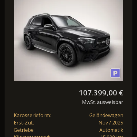
AMG Prem.
Plus*7Sitze*VOLL*140TEUR
UPE*T
107.399,00 €
MwSt. ausweisbar
Karosserieform:
Geländewagen
Erst-Zul.:
Nov / 2025
Getriebe:
Automatik