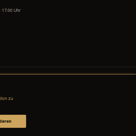
- 17.00 Uhr
tion zu
AGB (Teile & Zubehör)
AGB (Dienstleistungen)
tieren