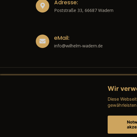
Adresse:
Poststraße 33, 66687 Wadern
eMail:
info@wilhelm-wadern.de
Wir verw
Recht
Diese Webseit
→ Imp
gewährleisten
→ Date
Notw
akze