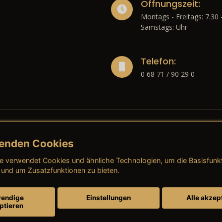
Öffnungszeit:
Montags - Freitags: 7.30 
Samstags: Uhr
Telefon:
0 68 71 / 90 29 0
enden Cookies
liches
e verwendet Cookies und ähnliche Technologien, um die Basisfunk
ressum
→ AGB (Neuwagen)
→ 
 und um Zusatzfunktionen zu bieten.
nschutzerklärung
→ AGB (Gebrauchtwagen)
→ 
endige
Einstellungen
Alle akzep
ptieren