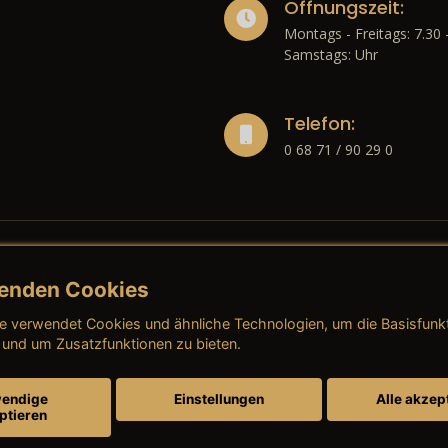
Öffnungszeit:
Montags - Freitags: 7.30 
Samstags: Uhr
Telefon:
0 68 71 / 90 29 0
enden Cookies
liches
e verwendet Cookies und ähnliche Technologien, um die Basisfunk
ressum
→ AGB (Neuwagen)
→ 
 und um Zusatzfunktionen zu bieten.
nschutzerklärung
→ AGB (Gebrauchtwagen)
→ 
endige
Einstellungen
Alle akzep
ptieren