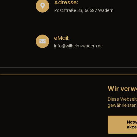
Adresse:
Poststraße 33, 66687 Wadern
eMail:
info@wilhelm-wadern.de
Wir verw
Recht
Diese Webseit
→ Imp
gewährleisten
→ Date
Notw
akze