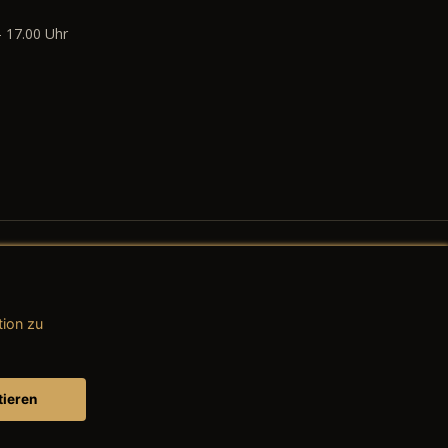
- 17.00 Uhr
tion zu
AGB (Teile & Zubehör)
AGB (Dienstleistungen)
tieren