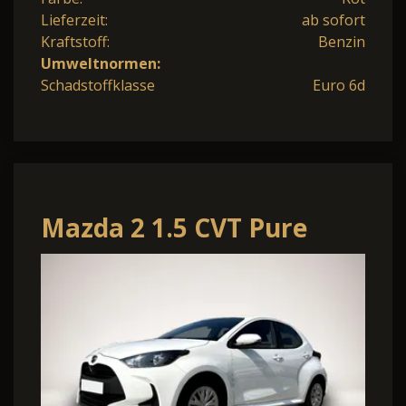
Lieferzeit:
ab sofort
Kraftstoff:
Benzin
Umweltnormen:
Schadstoffklasse
Euro 6d
Mazda 2 1.5 CVT Pure
**ACC Klimaautomatik
DAB+**