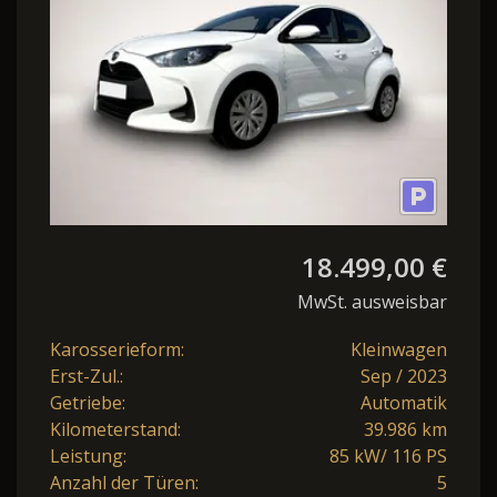
18.499,00 €
MwSt. ausweisbar
Karosserieform:
Kleinwagen
Erst-Zul.:
Sep / 2023
Getriebe:
Automatik
Kilometerstand:
39.986 km
Leistung:
85 kW/ 116 PS
Anzahl der Türen:
5