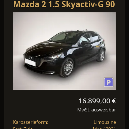
Mazda 2 1.5 Skyactiv-G 90
M-Hybrid Kizoku
*LED*Sitzhei
16.899,00 €
MwSt. ausweisbar
Karosserieform:
Limousine
Erst-Zul.:
Mär / 2021