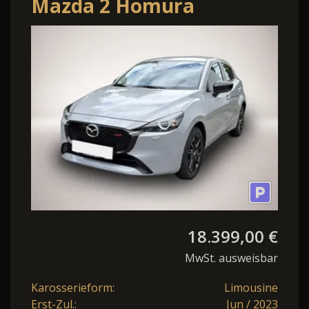
Mazda 2 Homura
Bluetooth LED Klima
Einparkhilfe
18.399,00 €
MwSt. ausweisbar
Karosserieform:
Limousine
Erst-Zul.:
Jun / 2023