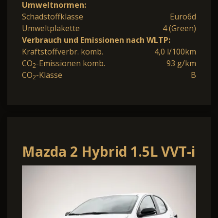
Umweltnormen:
Schadstoffklasse
Euro6d
Umweltplakette
4 (Green)
Verbrauch und Emissionen nach WLTP:
Kraftstoffverbr. komb.
4,0 l/100km
CO
-Emissionen komb.
93 g/km
2
CO
-Klasse
B
2
Mazda 2 Hybrid 1.5L VVT-i
116 CVT FWD Prime-Line