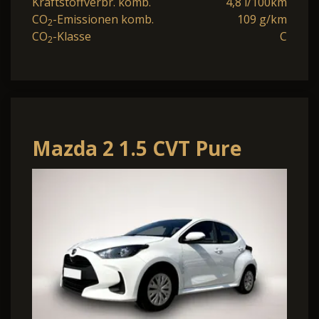
Kraftstoffverbr. komb.
4,8 l/100km
CO
-Emissionen komb.
109 g/km
2
CO
-Klasse
C
2
Mazda 2 1.5 CVT Pure
**ACC Klimaautomatik
DAB+**