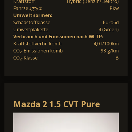
Kraftstoff:
Hybrid (Benzin/Elektro)
Fahrzeugtyp:
Pkw
Umweltnormen:
Schadstoffklasse
Euro6d
Umweltplakette
4 (Green)
Verbrauch und Emissionen nach WLTP:
Kraftstoffverbr. komb.
4,0 l/100km
CO
-Emissionen komb.
93 g/km
2
CO
-Klasse
B
2
Mazda 2 1.5 CVT Pure
**ACC Klimaautomatik
DAB+**