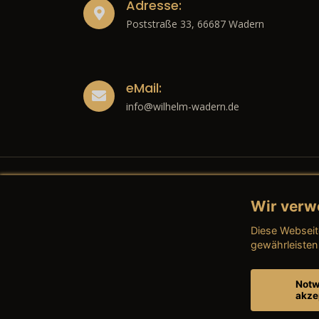
Adresse:
Poststraße 33, 66687 Wadern
eMail:
info@wilhelm-wadern.de
Wir verw
Recht
Diese Webseit
→ Imp
gewährleisten
→ Date
Notw
akze