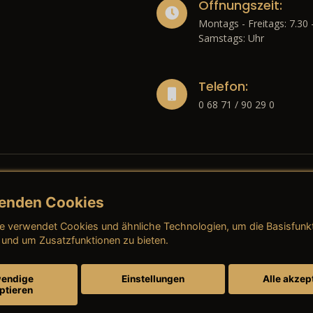
Öffnungszeit:
Montags - Freitags: 7.30 
Samstags: Uhr
Telefon:
0 68 71 / 90 29 0
enden Cookies
liches
e verwendet Cookies und ähnliche Technologien, um die Basisfunk
ressum
→ AGB (Neuwagen)
→ 
 und um Zusatzfunktionen zu bieten.
nschutzerklärung
→ AGB (Gebrauchtwagen)
→ 
endige
Einstellungen
Alle akzep
ptieren