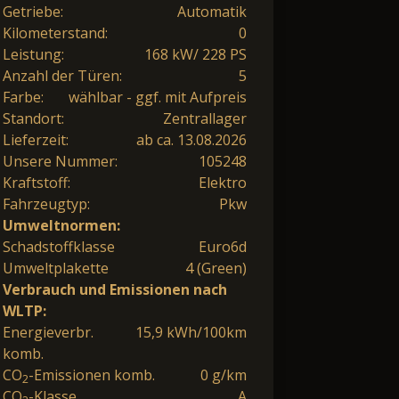
Getriebe:
Automatik
Kilometerstand:
0
Leistung:
168 kW/ 228 PS
Anzahl der Türen:
5
Farbe:
wählbar - ggf. mit Aufpreis
Standort:
Zentrallager
Lieferzeit:
ab ca. 13.08.2026
Unsere Nummer:
105248
Kraftstoff:
Elektro
Fahrzeugtyp:
Pkw
Umweltnormen:
Schadstoffklasse
Euro6d
Umweltplakette
4 (Green)
Verbrauch und Emissionen nach
WLTP:
Energieverbr.
15,9 kWh/100km
komb.
CO
-Emissionen komb.
0 g/km
2
CO
-Klasse
A