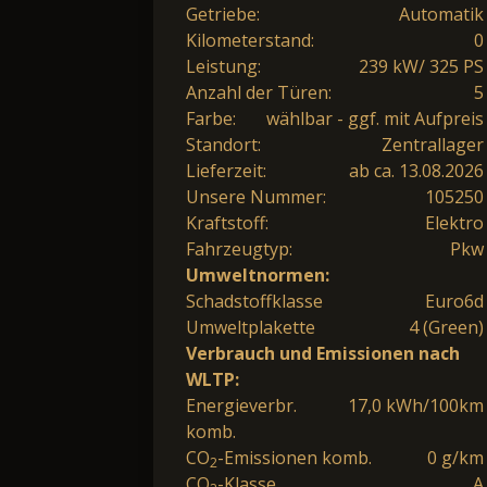
Getriebe:
Automatik
Kilometerstand:
0
Leistung:
239 kW/ 325 PS
Anzahl der Türen:
5
Farbe:
wählbar - ggf. mit Aufpreis
Standort:
Zentrallager
Lieferzeit:
ab ca. 13.08.2026
Unsere Nummer:
105250
Kraftstoff:
Elektro
Fahrzeugtyp:
Pkw
Umweltnormen:
Schadstoffklasse
Euro6d
Umweltplakette
4 (Green)
Verbrauch und Emissionen nach
WLTP:
Energieverbr.
17,0 kWh/100km
komb.
CO
-Emissionen komb.
0 g/km
2
CO
-Klasse
A