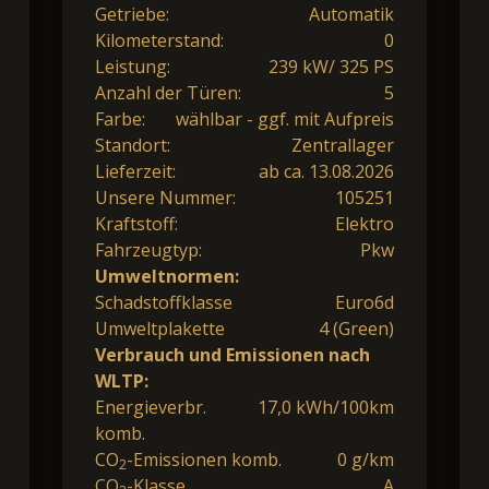
Getriebe:
Automatik
Kilometerstand:
0
Leistung:
239 kW/ 325 PS
Anzahl der Türen:
5
Farbe:
wählbar - ggf. mit Aufpreis
Standort:
Zentrallager
Lieferzeit:
ab ca. 13.08.2026
Unsere Nummer:
105251
Kraftstoff:
Elektro
Fahrzeugtyp:
Pkw
Umweltnormen:
Schadstoffklasse
Euro6d
Umweltplakette
4 (Green)
Verbrauch und Emissionen nach
WLTP:
Energieverbr.
17,0 kWh/100km
komb.
CO
-Emissionen komb.
0 g/km
2
CO
-Klasse
A