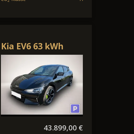
2
Kia EV6 63 kWh
Light Edition
43.899,00 €