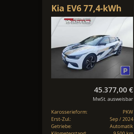
Kia EV6 77,4-kWh
AWD GT-Line
WP/Assist+/Sound/
45.377,00 €
MwSt. ausweisbar
Karosserieform:
PKW
Erst-Zul.:
Sep / 2024
Getriebe:
Automatik
Kilometerstand:
9.500 km