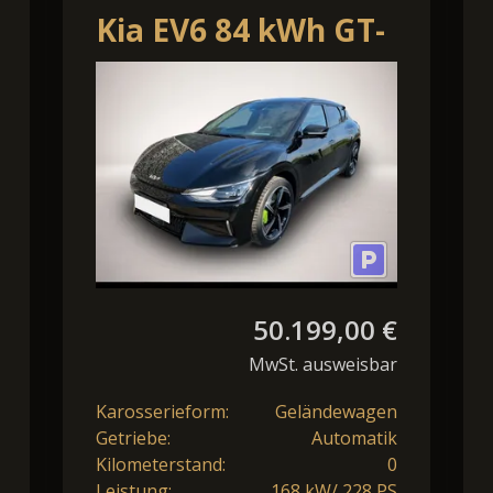
Kia EV6 84 kWh GT-
Line Business
Glasd
Edition
50.199,00 €
MwSt. ausweisbar
Karosserieform:
Geländewagen
Getriebe:
Automatik
Kilometerstand:
0
Leistung:
168 kW/ 228 PS