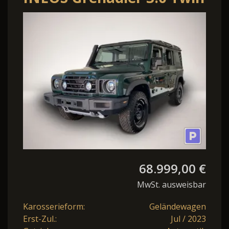
TD
BFGoodrich*Schnorchel*LED
68.999,00 €
MwSt. ausweisbar
Karosserieform:
Geländewagen
Erst-Zul.:
Jul / 2023