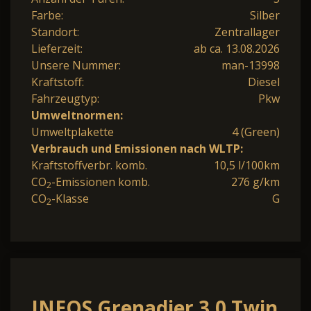
Farbe:
Silber
Standort:
Zentrallager
Lieferzeit:
ab ca. 13.08.2026
Unsere Nummer:
man-13998
Kraftstoff:
Diesel
Fahrzeugtyp:
Pkw
Umweltnormen:
Umweltplakette
4 (Green)
Verbrauch und Emissionen nach WLTP:
Kraftstoffverbr. komb.
10,5 l/100km
CO
-Emissionen komb.
276 g/km
2
CO
-Klasse
G
2
INEOS Grenadier 3.0 Twin