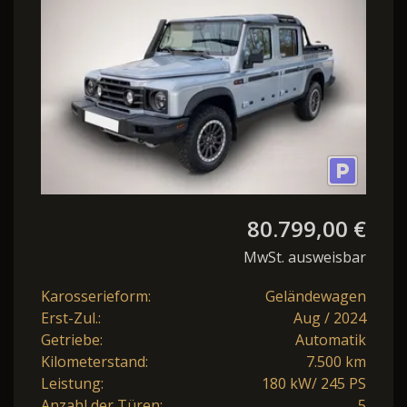
Trialmaster Edition
AWD*AHK*Navi*
80.799,00 €
MwSt. ausweisbar
Karosserieform:
Geländewagen
Erst-Zul.:
Aug / 2024
Getriebe:
Automatik
Kilometerstand:
7.500 km
Leistung:
180 kW/ 245 PS
Anzahl der Türen:
5