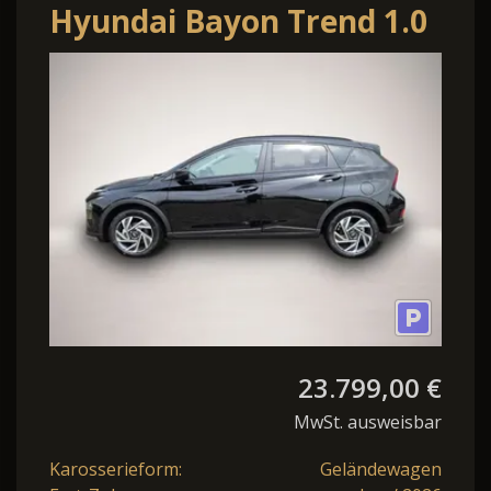
Hyundai Bayon Trend 1.0
T-GDI 90PS Automatik
Klimaautom
23.799,00 €
MwSt. ausweisbar
Karosserieform:
Geländewagen