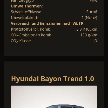
Fahrzeugtyp:
Pkw
Umweltnormen:
Schadstoffklasse
Euro6
Umweltplakette
1 (None)
Verbrauch und Emissionen nach WLTP:
Kraftstoffverbr. komb.
5,9 l/100km
CO
-Emissionen komb.
133 g/km
2
CO
-Klasse
D
2
Hyundai Bayon Trend 1.0
T-GDI 90PS Automatik
Klimaauto.