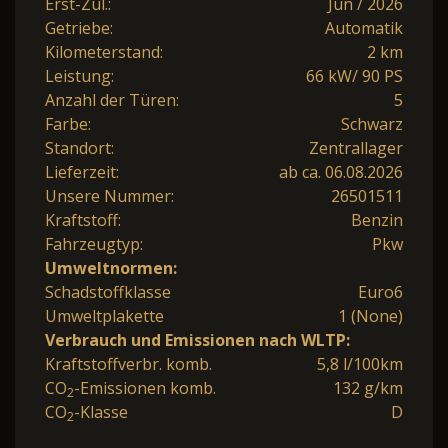
Erst-Zul.:
Jun / 2026
Getriebe:
Automatik
Kilometerstand:
2 km
Leistung:
66 kW/ 90 PS
Anzahl der Türen:
5
Farbe:
Schwarz
Standort:
Zentrallager
Lieferzeit:
ab ca. 06.08.2026
Unsere Nummer:
26501511
Kraftstoff:
Benzin
Fahrzeugtyp:
Pkw
Umweltnormen:
Schadstoffklasse
Euro6
Umweltplakette
1 (None)
Verbrauch und Emissionen nach WLTP:
Kraftstoffverbr. komb.
5,8 l/100km
CO
-Emissionen komb.
132 g/km
2
CO
-Klasse
D
2