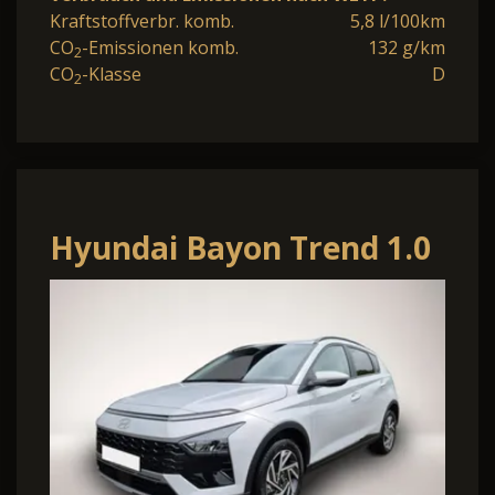
Kraftstoffverbr. komb.
5,8 l/100km
CO
-Emissionen komb.
132 g/km
2
CO
-Klasse
D
2
Hyundai Bayon Trend 1.0
T-GDI 90PS
Klimaautomatik Rückf