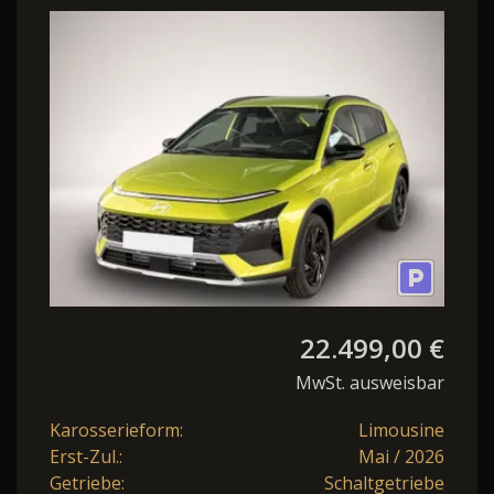
6MT / PDC m. Kamera /
Sitz & Len
22.499,00 €
MwSt. ausweisbar
Karosserieform:
Limousine
Erst-Zul.:
Mai / 2026
Getriebe:
Schaltgetriebe