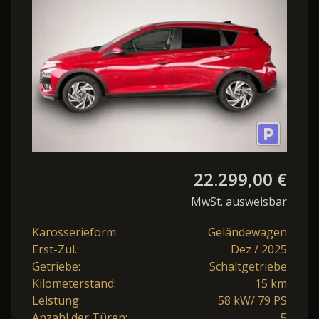
m. Kamera / K.
22.299,00 €
MwSt. ausweisbar
Karosserieform:
Geländewagen
Erst-Zul.:
Dez / 2025
Getriebe:
Schaltgetriebe
Kilometerstand:
15 km
Leistung:
58 kW/ 79 PS
Anzahl der Türen:
5