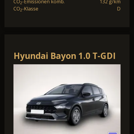
CO
-Emissionen komb.
132 g/km
2
CO
-Klasse
D
2
Hyundai Bayon 1.0 T-GDI
Edition MY26