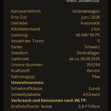
MwSt. ausweisbar
Karosserieform:
Geländewagen
Erst-Zul.:
Jun / 2026
Getriebe:
Automatik
Kilometerstand:
2 km
Leistung:
66 kW/ 90 PS
Anzahl der Türen:
5
Farbe:
Schwarz
Standort:
Zentrallager
Lieferzeit:
ab ca. 06.08.2026
Unsere Nummer:
359294
Kraftstoff:
Benzin
Fahrzeugtyp:
Pkw
Umweltnormen:
Schadstoffklasse
Euro6
Umweltplakette
4 (Green)
Verbrauch und Emissionen nach WLTP:
Kraftstoffverbr. komb.
5,8 l/100km