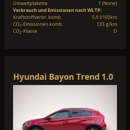
Umweltplakette
1 (None)
Verbrauch und Emissionen nach WLTP:
Kraftstoffverbr. komb.
5,9 l/100km
CO
-Emissionen komb.
133 g/km
2
CO
-Klasse
D
2
Hyundai Bayon Trend 1.0
T-GDI 90PS Automatik
Klimaauto.