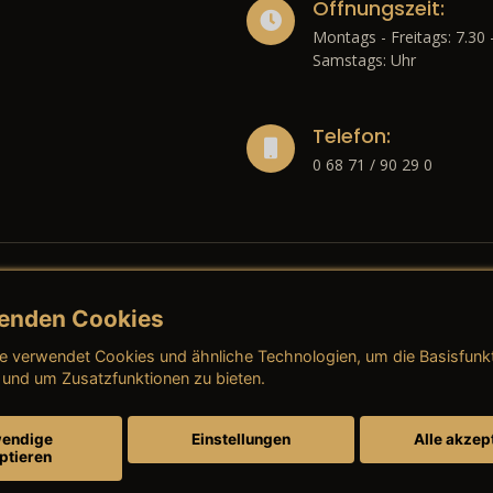
Öffnungszeit:
Montags - Freitags: 7.30 
Samstags: Uhr
Telefon:
0 68 71 / 90 29 0
enden Cookies
liches
e verwendet Cookies und ähnliche Technologien, um die Basisfunk
ressum
→ AGB (Neuwagen)
→ 
 und um Zusatzfunktionen zu bieten.
nschutzerklärung
→ AGB (Gebrauchtwagen)
→ 
endige
Einstellungen
Alle akzep
ptieren