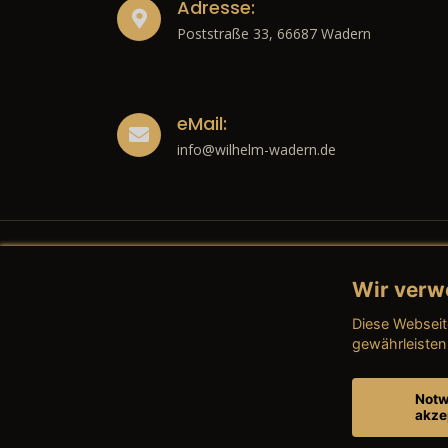
Adresse:
Poststraße 33, 66687 Wadern
eMail:
info@wilhelm-wadern.de
Wir verw
Recht
Diese Webseit
→ Imp
gewährleisten
→ Date
Notw
akze