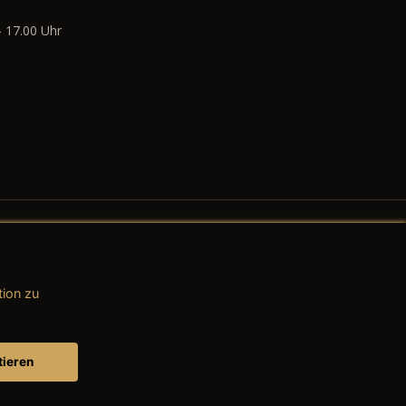
- 17.00 Uhr
tion zu
AGB (Teile & Zubehör)
AGB (Dienstleistungen)
tieren