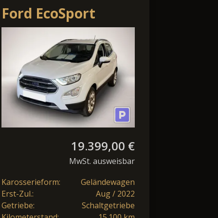
Ford EcoSport
Titanium Bluetooth
LED Klima
Einparkhil
19.399,00 €
MwSt. ausweisbar
Karosserieform:
Geländewagen
Erst-Zul.:
Aug / 2022
Getriebe:
Schaltgetriebe
Kilometerstand:
15.100 km