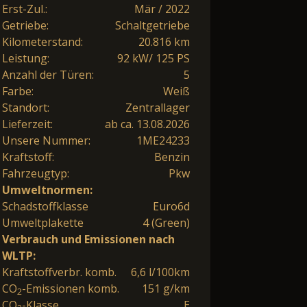
Erst-Zul.:
Mär / 2022
Getriebe:
Schaltgetriebe
Kilometerstand:
20.816 km
Leistung:
92 kW/ 125 PS
Anzahl der Türen:
5
Farbe:
Weiß
Standort:
Zentrallager
Lieferzeit:
ab ca. 13.08.2026
Unsere Nummer:
1ME24233
Kraftstoff:
Benzin
Fahrzeugtyp:
Pkw
Umweltnormen:
Schadstoffklasse
Euro6d
Umweltplakette
4 (Green)
Verbrauch und Emissionen nach
WLTP:
Kraftstoffverbr. komb.
6,6 l/100km
CO
-Emissionen komb.
151 g/km
2
CO
-Klasse
E