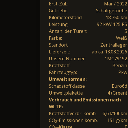
Erst-Zul.:
Mär / 2022
Getriebe:
Schaltgetriebe
Kilometerstand:
18.750 km
Leistung:
92 kW/ 125 PS
Anzahl der Türen:
5
Farbe:
Weiß
Standort:
Zentrallager
Lieferzeit:
ab ca. 13.08.2026
Unsere Nummer:
1MC79192
Kraftstoff:
Benzin
Fahrzeugtyp:
Pkw
Umweltnormen:
Schadstoffklasse
Euro6d
Umweltplakette
4 (Green)
Verbrauch und Emissionen nach
WLTP:
Kraftstoffverbr. komb.
6,6 l/100km
CO
-Emissionen komb.
151 g/km
2
CO
-Klasse
E