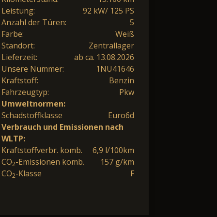
Leistung:
92 kW/ 125 PS
Anzahl der Türen:
5
Farbe:
Weiß
Standort:
Zentrallager
Lieferzeit:
ab ca. 13.08.2026
Unsere Nummer:
1NU41646
Kraftstoff:
Benzin
Fahrzeugtyp:
Pkw
Umweltnormen:
Schadstoffklasse
Euro6d
Verbrauch und Emissionen nach
WLTP:
Kraftstoffverbr. komb.
6,9 l/100km
CO
-Emissionen komb.
157 g/km
2
CO
-Klasse
F
2