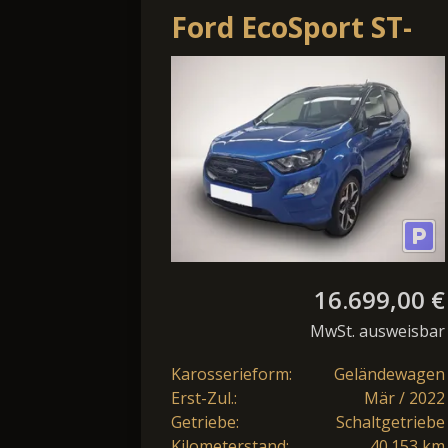
Ford EcoSport ST-
Line
Klimaautomatik
Bluetooth LED
16.699,00 €
MwSt. ausweisbar
Karosserieform:
Geländewagen
Erst-Zul.:
Mär / 2022
Getriebe:
Schaltgetriebe
Kilometerstand:
40.153 km