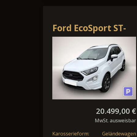
Ford EcoSport ST-
Line X Bluetooth
Navi LED Klima
20.499,00 €
MwSt. ausweisbar
Karosserieform:
Geländewagen