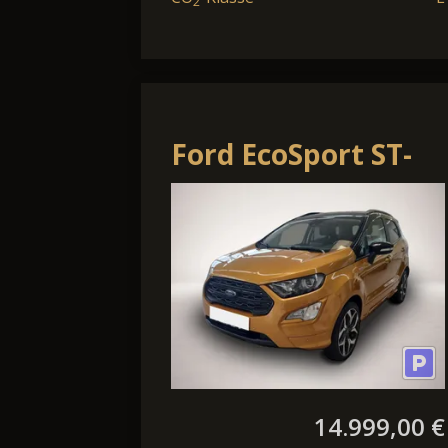
2
Ford EcoSport ST-
Line Sportpaket
Bluetooth Navi LED
14.999,00 €