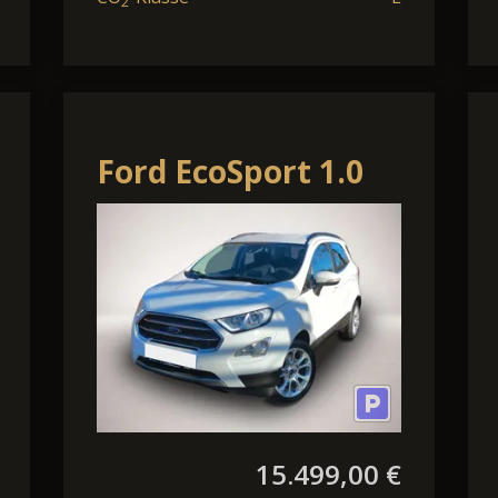
2
Ford EcoSport 1.0
EcoBoost Titanium
Bluetooth LED Kli
15.499,00 €