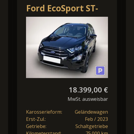
Ford EcoSport ST-
Line Bluetooth
Navi LED Klima
18.399,00 €
MwSt. ausweisbar
Karosserieform:
Geländewagen
Erst-Zul.:
Feb / 2023
Getriebe:
Schaltgetriebe
Kilometerstand:
75.000 km