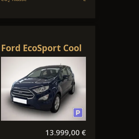
2
Ford EcoSport Cool
& Connect
Tempomat
Bluetooth LED
13.999,00 €