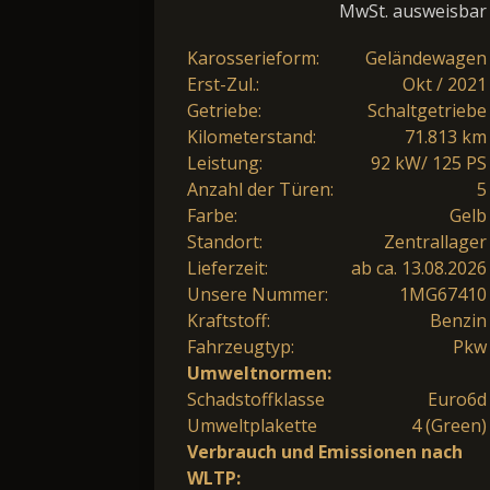
MwSt. ausweisbar
Karosserieform:
Geländewagen
Erst-Zul.:
Okt / 2021
Getriebe:
Schaltgetriebe
Kilometerstand:
71.813 km
Leistung:
92 kW/ 125 PS
Anzahl der Türen:
5
Farbe:
Gelb
Standort:
Zentrallager
Lieferzeit:
ab ca. 13.08.2026
Unsere Nummer:
1MG67410
Kraftstoff:
Benzin
Fahrzeugtyp:
Pkw
Umweltnormen:
Schadstoffklasse
Euro6d
Umweltplakette
4 (Green)
Verbrauch und Emissionen nach
WLTP: