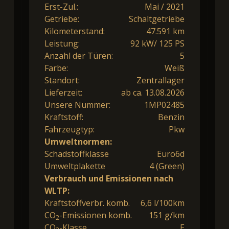
Erst-Zul.:
Mai / 2021
Getriebe:
Schaltgetriebe
Kilometerstand:
47.591 km
Leistung:
92 kW/ 125 PS
Anzahl der Türen:
5
Farbe:
Weiß
Standort:
Zentrallager
Lieferzeit:
ab ca. 13.08.2026
Unsere Nummer:
1MP02485
Kraftstoff:
Benzin
Fahrzeugtyp:
Pkw
Umweltnormen:
Schadstoffklasse
Euro6d
Umweltplakette
4 (Green)
Verbrauch und Emissionen nach
WLTP:
Kraftstoffverbr. komb.
6,6 l/100km
CO
-Emissionen komb.
151 g/km
2
CO
-Klasse
E