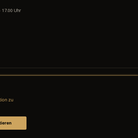
- 17.00 Uhr
tion zu
AGB (Teile & Zubehör)
AGB (Dienstleistungen)
tieren