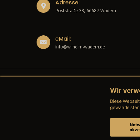
Adresse:
Poststraße 33, 66687 Wadern
eMail:
info@wilhelm-wadern.de
Wir verw
Recht
Diese Webseit
→ Imp
gewährleisten
→ Date
Notw
akze