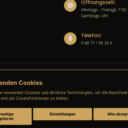
Öffnungszeit:
Montags - Freitags: 7.30 
Samstags: Uhr
Telefon:
0 68 71 / 90 29 0
enden Cookies
liches
e verwendet Cookies und ähnliche Technologien, um die Basisfunk
ressum
→ AGB (Neuwagen)
→ 
 und um Zusatzfunktionen zu bieten.
nschutzerklärung
→ AGB (Gebrauchtwagen)
→ 
endige
Einstellungen
Alle akzep
ptieren