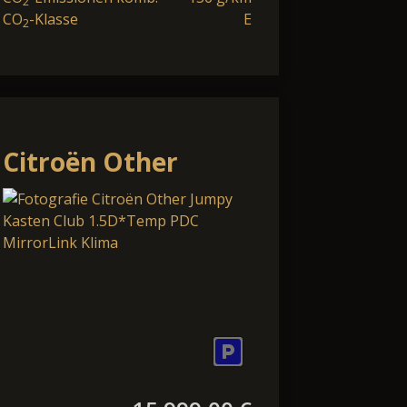
2
CO
-Klasse
E
2
Citroën Other
Jumpy Kasten Club
teme
1.5D*Temp PDC
MirrorLink Klima