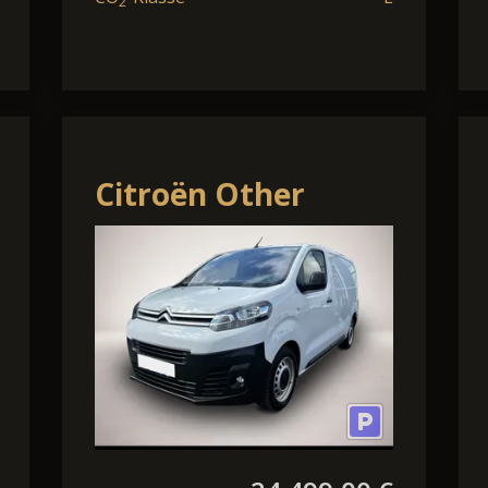
2
Citroën Other
Jumpy M 145 Club,
Navi,Klima,Assistenzsys