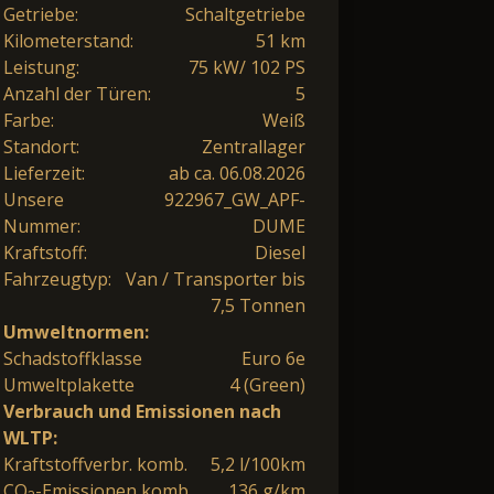
Getriebe:
Schaltgetriebe
Kilometerstand:
51 km
Leistung:
75 kW/ 102 PS
Anzahl der Türen:
5
Farbe:
Weiß
Standort:
Zentrallager
Lieferzeit:
ab ca. 06.08.2026
Unsere
922967_GW_APF-
Nummer:
DUME
Kraftstoff:
Diesel
Fahrzeugtyp:
Van / Transporter bis
7,5 Tonnen
Umweltnormen:
Schadstoffklasse
Euro 6e
Umweltplakette
4 (Green)
Verbrauch und Emissionen nach
WLTP:
Kraftstoffverbr. komb.
5,2 l/100km
CO
-Emissionen komb.
136 g/km