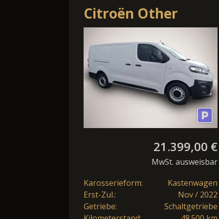
Citroën Other
Jumpy L3 Control
1.5 BlueHDi 102 S&S
BVM6 E6.3
21.399,00 €
MwSt. ausweisbar
Karosserieform:
Kastenwagen
Erst-Zul.:
Nov / 2022
Getriebe:
Schaltgetriebe
Kilometerstand:
48.500 km