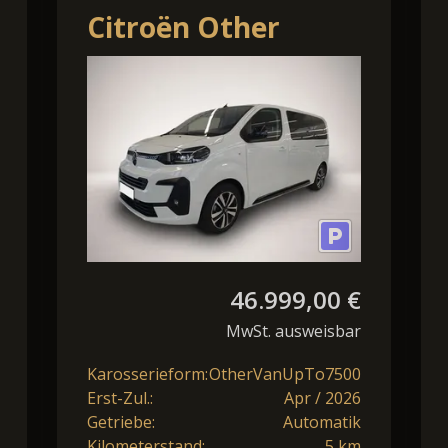
Citroën Other
SpaceTourer Max
M Diesel 180
Automatik
46.999,00 €
MwSt. ausweisbar
Karosserieform:
OtherVanUpTo7500
Erst-Zul.:
Apr / 2026
Getriebe:
Automatik
Kilometerstand:
5 km