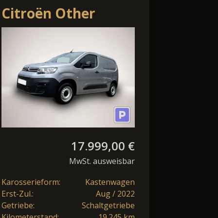
Citroën Other
Berlingo Kasten 1.5
BlueHDi 100 L1
Club *PDC NS*
17.999,00 €
MwSt. ausweisbar
Karosserieform:
Kastenwagen
Erst-Zul.:
Aug / 2022
Getriebe:
Schaltgetriebe
Kilometerstand:
19.245 km