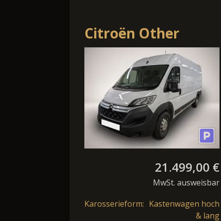
Citroën Other
Jumper
Grossraumkasten
L4H2 Navi Kamera
21.499,00 €
MwSt. ausweisbar
Karosserieform:
Kastenwagen hoch
& lang