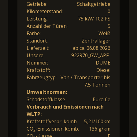
Getriebe:
Schaltgetriebe
Kilometerstand:
0
Leistung:
75 kW/ 102 PS
Anzahl der Türen:
5
Farbe:
Weiß
Standort:
Zentrallager
Lieferzeit:
ab ca. 06.08.2026
Unsere
922970_GW_APF-
Nummer:
DUME
Kraftstoff:
Diesel
Fahrzeugtyp:
Van / Transporter bis
7,5 Tonnen
Umweltnormen:
Schadstoffklasse
Euro 6e
Verbrauch und Emissionen nach
WLTP:
Kraftstoffverbr. komb.
5,2 l/100km
CO
-Emissionen komb.
136 g/km
2
CO
-Klasse
E