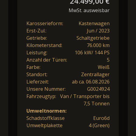
24.499,00 €
MwSt. ausweisbar
Karosserieform:
Kastenwagen
Erst-Zul.:
Jun / 2023
Getriebe:
Schaltgetriebe
Kilometerstand:
76.000 km
Leistung:
106 kW/ 144 PS
Anzahl der Türen:
5
Farbe:
Weiß
Standort:
Zentrallager
Lieferzeit:
ab ca. 06.08.2026
Unsere Nummer:
G0024924
Fahrzeugtyp:
Van / Transporter bis
7,5 Tonnen
Umweltnormen:
Schadstoffklasse
Euro6d
Umweltplakette
4 (Green)