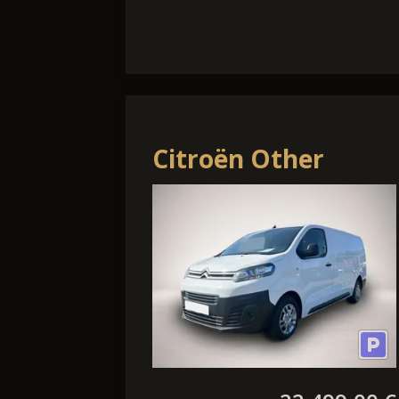
Citroën Other
Jumpy Kasten
(05.2016->) Club XL