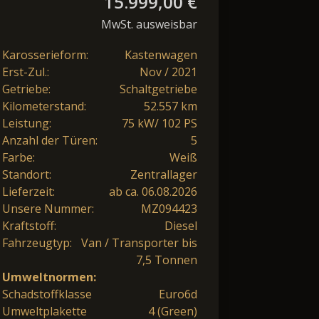
15.999,00 €
MwSt. ausweisbar
Karosserieform:
Kastenwagen
Erst-Zul.:
Nov / 2021
Getriebe:
Schaltgetriebe
Kilometerstand:
52.557 km
Leistung:
75 kW/ 102 PS
Anzahl der Türen:
5
Farbe:
Weiß
Standort:
Zentrallager
Lieferzeit:
ab ca. 06.08.2026
Unsere Nummer:
MZ094423
Kraftstoff:
Diesel
Fahrzeugtyp:
Van / Transporter bis
7,5 Tonnen
Umweltnormen:
Schadstoffklasse
Euro6d
Umweltplakette
4 (Green)