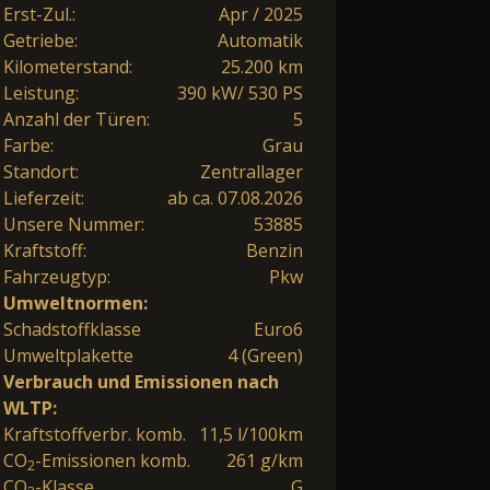
Erst-Zul.:
Apr / 2025
Getriebe:
Automatik
Kilometerstand:
25.200 km
Leistung:
390 kW/ 530 PS
Anzahl der Türen:
5
Farbe:
Grau
Standort:
Zentrallager
Lieferzeit:
ab ca. 07.08.2026
Unsere Nummer:
53885
Kraftstoff:
Benzin
Fahrzeugtyp:
Pkw
Umweltnormen:
Schadstoffklasse
Euro6
Umweltplakette
4 (Green)
Verbrauch und Emissionen nach
WLTP:
Kraftstoffverbr. komb.
11,5 l/100km
CO
-Emissionen komb.
261 g/km
2
CO
-Klasse
G