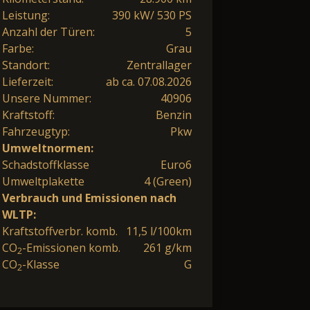
Leistung:
390 kW/ 530 PS
Anzahl der Türen:
5
Farbe:
Grau
Standort:
Zentrallager
Lieferzeit:
ab ca. 07.08.2026
Unsere Nummer:
40906
Kraftstoff:
Benzin
Fahrzeugtyp:
Pkw
Umweltnormen:
Schadstoffklasse
Euro6
Umweltplakette
4 (Green)
Verbrauch und Emissionen nach
WLTP:
Kraftstoffverbr. komb.
11,5 l/100km
CO
-Emissionen komb.
261 g/km
2
CO
-Klasse
G
2