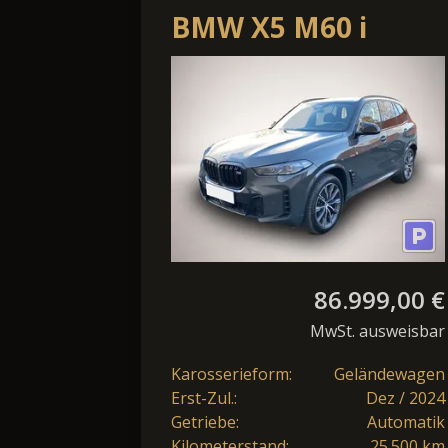
BMW X5 M60 i
xDrive*NP
144.000¤*SkyLoung
86.999,00 €
MwSt. ausweisbar
Karosserieform:
Geländewagen
Erst-Zul.:
Dez / 2024
Getriebe:
Automatik
Kilometerstand:
25.500 km