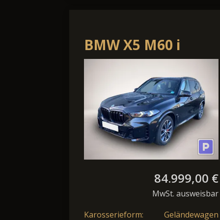
BMW X5 M60 i
xDrive*NP
143.000¤*M Sport
Pro*HeadUp
84.999,00 €
MwSt. ausweisbar
Karosserieform:
Geländewagen