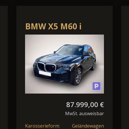
BMW X5 M60 i
xDrive*NP
144.000¤*SkyLounge
87.999,00 €
MwSt. ausweisbar
Karosserieform:
Geländewagen