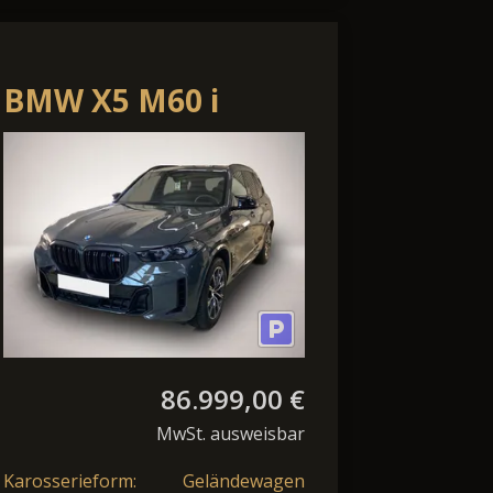
BMW X5 M60 i
xDrive*NP
143.000¤*
86.999,00 €
MwSt. ausweisbar
Karosserieform:
Geländewagen