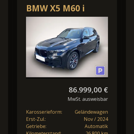
BMW X5 M60 i
xDrive*NP
e
146.000¤*HeadUp*M
Sport Pro
86.999,00 €
MwSt. ausweisbar
Karosserieform:
Geländewagen
Erst-Zul.:
Nov / 2024
Getriebe:
Automatik
Kilometerstand:
26.800 km