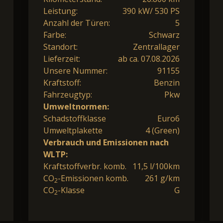
Leistung:
390 kW/ 530 PS
Anzahl der Türen:
5
Farbe:
Schwarz
Standort:
Zentrallager
Lieferzeit:
ab ca. 07.08.2026
Unsere Nummer:
91155
Kraftstoff:
Benzin
Fahrzeugtyp:
Pkw
Umweltnormen:
Schadstoffklasse
Euro6
Umweltplakette
4 (Green)
Verbrauch und Emissionen nach
WLTP:
Kraftstoffverbr. komb.
11,5 l/100km
CO
-Emissionen komb.
261 g/km
2
CO
-Klasse
G
2