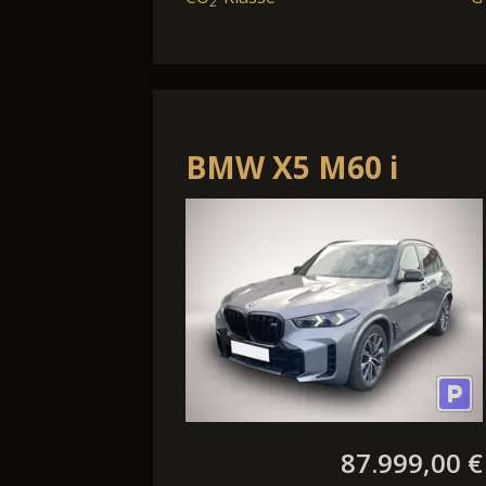
2
BMW X5 M60 i
xDrive*NP
143.000¤*
87.999,00 €