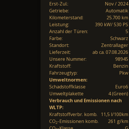
Erst-Zul.:
Nov / 2024
Getriebe:
Automatik
Kilometerstand:
25.700 km
Leistung:
390 kW/ 530 PS
Anzahl der Türen:
5
Farbe:
Schwarz
Standort:
Zentrallager
Lieferzeit:
ab ca. 07.08.2026
Unsere Nummer:
98945
Kraftstoff:
Benzin
Fahrzeugtyp:
Pkw
Umweltnormen:
Schadstoffklasse
Euro6
Umweltplakette
4 (Green)
Verbrauch und Emissionen nach
WLTP:
Kraftstoffverbr. komb.
11,5 l/100km
CO
-Emissionen komb.
261 g/km
2
CO
-Klasse
G