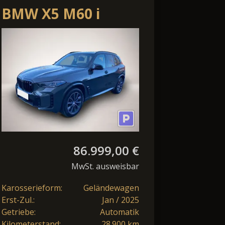
BMW X5 M60 i
xDrive*NP
144.000¤*SkyLounge
86.999,00 €
MwSt. ausweisbar
Karosserieform:
Geländewagen
Erst-Zul.:
Jan / 2025
Getriebe:
Automatik
Kilometerstand:
28.900 km