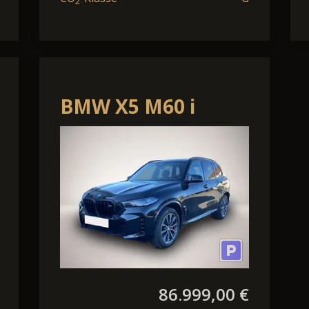
2
BMW X5 M60 i
xDrive*NP
143.000¤*
86.999,00 €