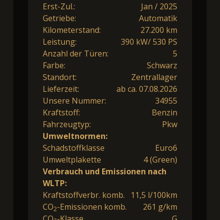
Erst-Zul.:
Jan / 2025
Getriebe:
Automatik
Kilometerstand:
27.200 km
Leistung:
390 kW/ 530 PS
Anzahl der Türen:
5
Farbe:
Schwarz
Standort:
Zentrallager
Lieferzeit:
ab ca. 07.08.2026
Unsere Nummer:
34955
Kraftstoff:
Benzin
Fahrzeugtyp:
Pkw
Umweltnormen:
Schadstoffklasse
Euro6
Umweltplakette
4 (Green)
Verbrauch und Emissionen nach
WLTP:
Kraftstoffverbr. komb.
11,5 l/100km
CO
-Emissionen komb.
261 g/km
2
CO
-Klasse
G