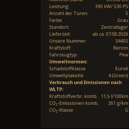
Leistung:
390 kW/ 530 PS
Anzahl der Türen:
5
Farbe:
Grau
Standort:
Zentrallager
Lieferzeit:
ab ca. 07.08.2026
Unsere Nummer:
34455
Kraftstoff:
Benzin
Fahrzeugtyp:
Pkw
Umweltnormen:
Schadstoffklasse
Euro6
Umweltplakette
4 (Green)
Verbrauch und Emissionen nach
WLTP:
Kraftstoffverbr. komb.
11,5 l/100km
CO
-Emissionen komb.
261 g/km
2
CO
-Klasse
G
2