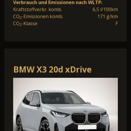
Verbrauch und Emissionen nach WLTP:
Kraftstoffverbr. komb.
6,5 l/100km
CO
-Emissionen komb.
171 g/km
2
CO
-Klasse
F
2
BMW X3 20d xDrive