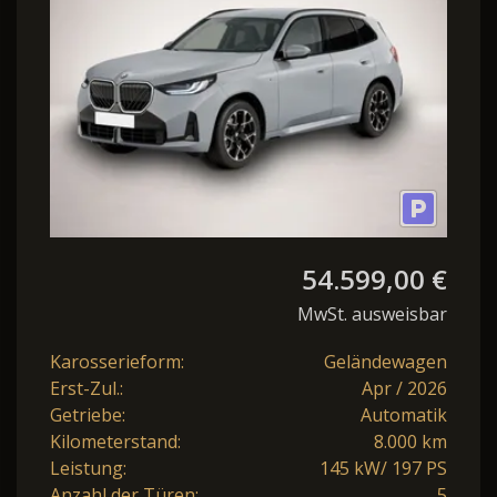
54.599,00 €
MwSt. ausweisbar
Karosserieform:
Geländewagen
Erst-Zul.:
Apr / 2026
Getriebe:
Automatik
Kilometerstand:
8.000 km
Leistung:
145 kW/ 197 PS
Anzahl der Türen:
5