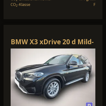
CO
-Klasse
F
2
BMW X3 xDrive 20 d Mild-
Hybrid 2.0 xDrive KAM
AHK LE