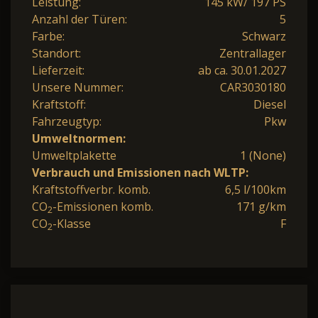
Leistung:
145 kW/ 197 PS
Anzahl der Türen:
5
Farbe:
Schwarz
Standort:
Zentrallager
Lieferzeit:
ab ca. 30.01.2027
Unsere Nummer:
CAR3030180
Kraftstoff:
Diesel
Fahrzeugtyp:
Pkw
Umweltnormen:
Umweltplakette
1 (None)
Verbrauch und Emissionen nach WLTP:
Kraftstoffverbr. komb.
6,5 l/100km
CO
-Emissionen komb.
171 g/km
2
CO
-Klasse
F
2