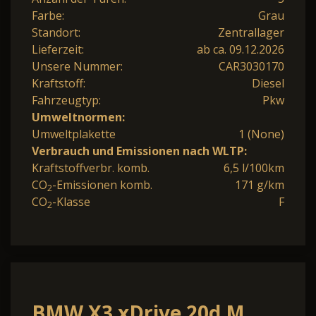
Farbe:
Grau
Standort:
Zentrallager
Lieferzeit:
ab ca. 09.12.2026
Unsere Nummer:
CAR3030170
Kraftstoff:
Diesel
Fahrzeugtyp:
Pkw
Umweltnormen:
Umweltplakette
1 (None)
Verbrauch und Emissionen nach WLTP:
Kraftstoffverbr. komb.
6,5 l/100km
CO
-Emissionen komb.
171 g/km
2
CO
-Klasse
F
2
BMW X3 xDrive 20d M