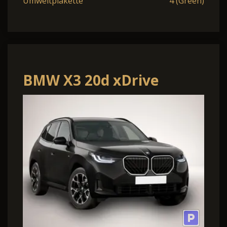
Umweltplakette
4 (Green)
BMW X3 20d xDrive