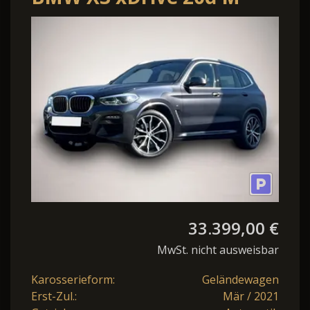
Sport
AHK/H&K/HuD/Memory/Keyl
33.399,00 €
MwSt. nicht ausweisbar
Karosserieform:
Geländewagen
Erst-Zul.:
Mär / 2021