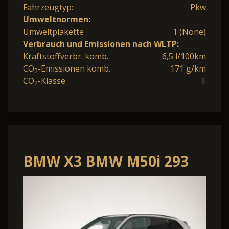
Fahrzeugtyp:
Pkw
Umweltnormen:
Umweltplakette
1 (None)
Verbrauch und Emissionen nach WLTP:
Kraftstoffverbr. komb.
6,5 l/100km
CO
-Emissionen komb.
171 g/km
2
CO
-Klasse
F
2
BMW X3 BMW M50i 293
kW (398 PS) 8-Gang
Steptronic xD