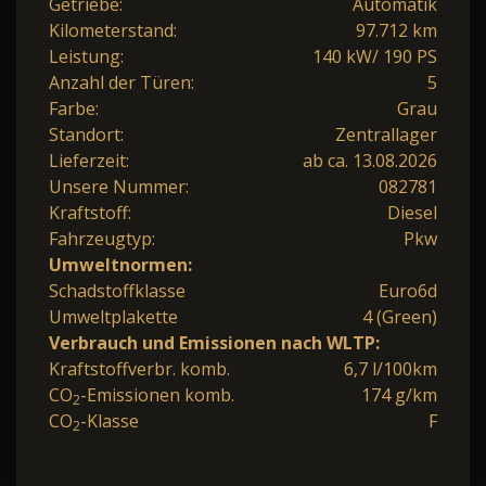
Getriebe:
Automatik
Kilometerstand:
97.712 km
Leistung:
140 kW/ 190 PS
Anzahl der Türen:
5
Farbe:
Grau
Standort:
Zentrallager
Lieferzeit:
ab ca. 13.08.2026
Unsere Nummer:
082781
Kraftstoff:
Diesel
Fahrzeugtyp:
Pkw
Umweltnormen:
Schadstoffklasse
Euro6d
Umweltplakette
4 (Green)
Verbrauch und Emissionen nach WLTP:
Kraftstoffverbr. komb.
6,7 l/100km
CO
-Emissionen komb.
174 g/km
2
CO
-Klasse
F
2