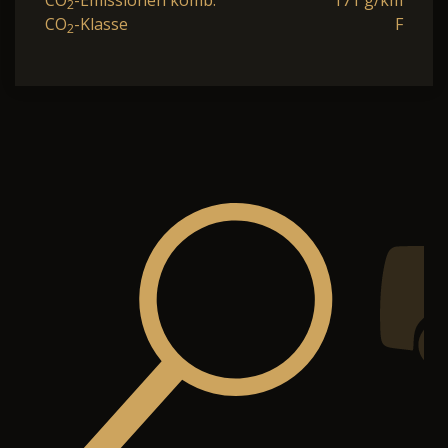
CO
-Emissionen komb.
171 g/km
2
CO
-Klasse
F
2