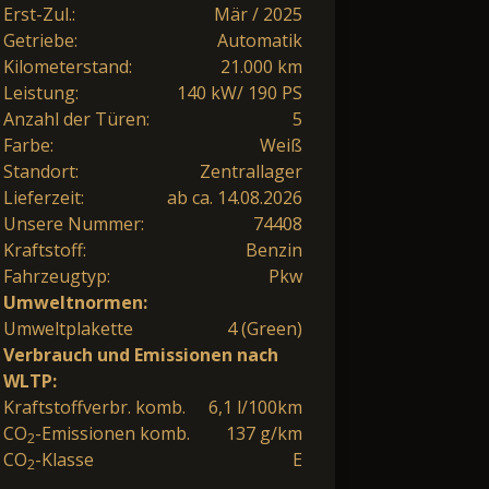
Erst-Zul.:
Mär / 2025
Getriebe:
Automatik
Kilometerstand:
21.000 km
Leistung:
140 kW/ 190 PS
Anzahl der Türen:
5
Farbe:
Weiß
Standort:
Zentrallager
Lieferzeit:
ab ca. 14.08.2026
Unsere Nummer:
74408
Kraftstoff:
Benzin
Fahrzeugtyp:
Pkw
Umweltnormen:
Umweltplakette
4 (Green)
Verbrauch und Emissionen nach
WLTP:
Kraftstoffverbr. komb.
6,1 l/100km
CO
-Emissionen komb.
137 g/km
2
CO
-Klasse
E
2