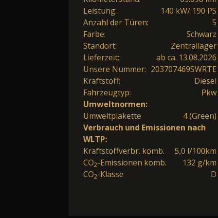
Leistung:
140 kW/ 190 PS
Anzahl der Türen:
5
Farbe:
Schwarz
Standort:
Zentrallager
Lieferzeit:
ab ca. 13.08.2026
Unsere Nummer:
203707469SWRTE
Kraftstoff:
Diesel
Fahrzeugtyp:
Pkw
Umweltnormen:
Umweltplakette
4 (Green)
Verbrauch und Emissionen nach
WLTP:
Kraftstoffverbr. komb.
5,0 l/100km
CO
-Emissionen komb.
132 g/km
2
CO
-Klasse
D
2