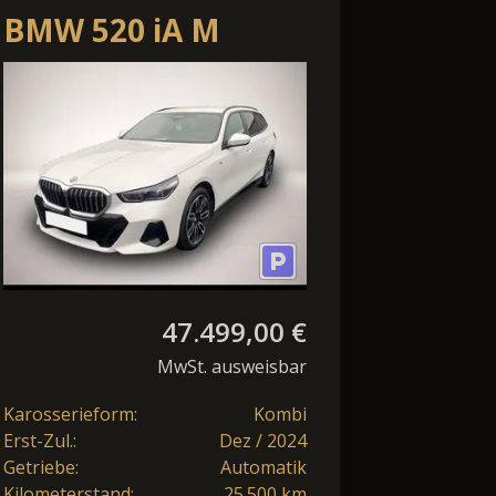
BMW 520 iA M
Sport*Standheizung*Anhänger
K*DAB
47.499,00 €
MwSt. ausweisbar
Karosserieform:
Kombi
Erst-Zul.:
Dez / 2024
Getriebe:
Automatik
Kilometerstand:
25.500 km