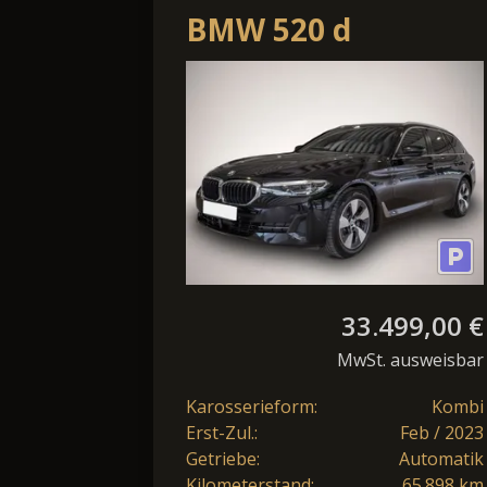
BMW 520 d
Touring-BMW Live
Cockpit
Prof.*AHK*Kamera
33.499,00 €
MwSt. ausweisbar
Karosserieform:
Kombi
Erst-Zul.:
Feb / 2023
Getriebe:
Automatik
Kilometerstand:
65.898 km