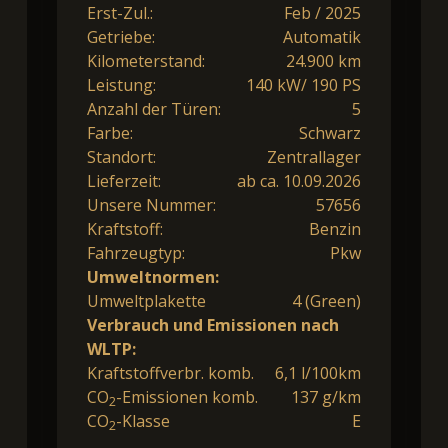
Erst-Zul.:
Feb / 2025
Getriebe:
Automatik
Kilometerstand:
24.900 km
Leistung:
140 kW/ 190 PS
Anzahl der Türen:
5
Farbe:
Schwarz
Standort:
Zentrallager
Lieferzeit:
ab ca. 10.09.2026
Unsere Nummer:
57656
Kraftstoff:
Benzin
Fahrzeugtyp:
Pkw
Umweltnormen:
Umweltplakette
4 (Green)
Verbrauch und Emissionen nach
WLTP:
Kraftstoffverbr. komb.
6,1 l/100km
CO
-Emissionen komb.
137 g/km
2
CO
-Klasse
E
2