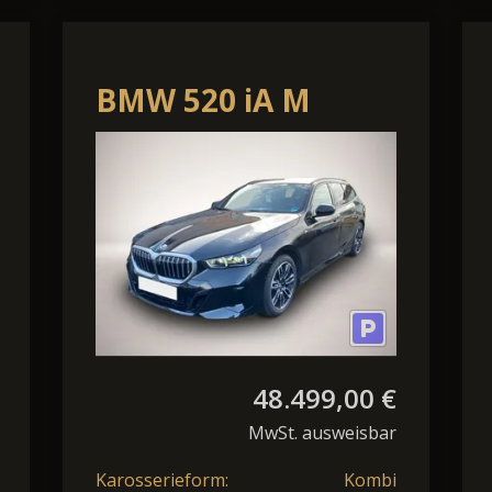
BMW 520 iA M
Sport*Standheizung*AHK
79.000¤
48.499,00 €
MwSt. ausweisbar
Karosserieform:
Kombi