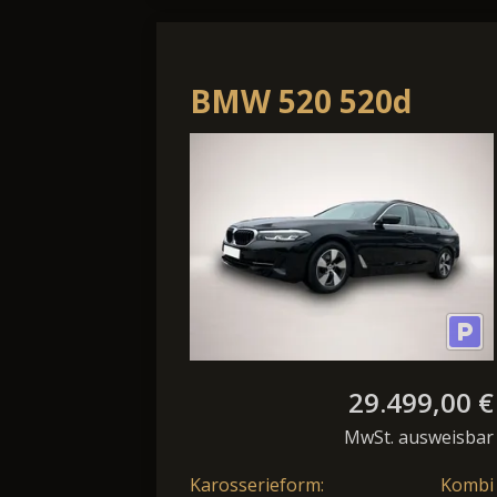
BMW 520 520d
Touring *LED Navi
AHK Luftf. Kamera
Sitzh.*
29.499,00 €
MwSt. ausweisbar
Karosserieform:
Kombi