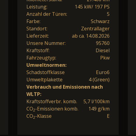
Leistung:
145 kW/ 197 PS
Anzahl der Türen:
5
Farbe:
Schwarz
Standort:
Zentrallager
Lieferzeit:
ab ca. 14.08.2026
Unsere Nummer:
95760
Kraftstoff:
Diesel
Fahrzeugtyp:
Pkw
Umweltnormen:
Schadstoffklasse
Euro6
Umweltplakette
4 (Green)
Verbrauch und Emissionen nach
WLTP:
Kraftstoffverbr. komb.
5,7 l/100km
CO
-Emissionen komb.
149 g/km
2
CO
-Klasse
E
2