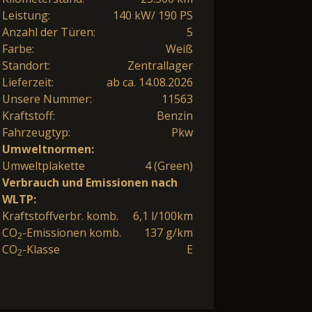
Leistung:
140 kW/ 190 PS
Anzahl der Türen:
5
Farbe:
Weiß
Standort:
Zentrallager
Lieferzeit:
ab ca. 14.08.2026
Unsere Nummer:
11563
Kraftstoff:
Benzin
Fahrzeugtyp:
Pkw
Umweltnormen:
Umweltplakette
4 (Green)
Verbrauch und Emissionen nach
WLTP:
Kraftstoffverbr. komb.
6,1 l/100km
CO
-Emissionen komb.
137 g/km
2
CO
-Klasse
E
2