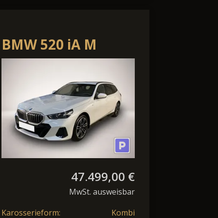
BMW 520 iA M
*UPE
Sport*Standheizung*Anhänger
47.499,00 €
MwSt. ausweisbar
Karosserieform:
Kombi