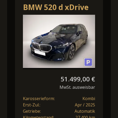
BMW 520 d xDrive
M
Sport*Standheizung*AH
*
51.499,00 €
MwSt. ausweisbar
Karosserieform:
Kombi
Erst-Zul.:
Apr / 2025
Getriebe:
Automatik
Kilometerstand:
27.400 km