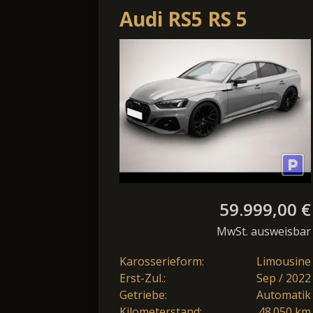
Audi RS5 RS 5
Sportback 2.9 TFSI
Tiptronic quattro
Rückka
59.999,00 €
MwSt. ausweisbar
Karosserieform:
Limousine
Erst-Zul.:
Sep / 2022
Getriebe:
Automatik
Kilometerstand:
48.050 km