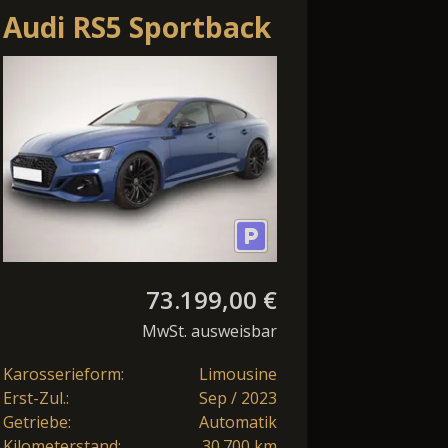
Audi RS5 Sportback
2.9 TFSI Q Tip.
Matrix/ACC/HuD/360
73.199,00 €
MwSt. ausweisbar
Karosserieform:
Limousine
Erst-Zul.:
Sep / 2023
Getriebe:
Automatik
Kilometerstand:
30.700 km