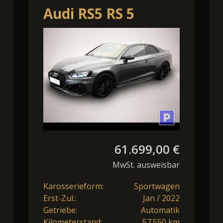
Audi RS5 RS 5
Coupe 2.9 TFSI
quattro tiptronic
Matrix/B&O
61.699,00 €
MwSt. ausweisbar
Karosserieform:
Sportwagen
Erst-Zul.:
Jan / 2022
Getriebe:
Automatik
Kilometerstand:
57.550 km