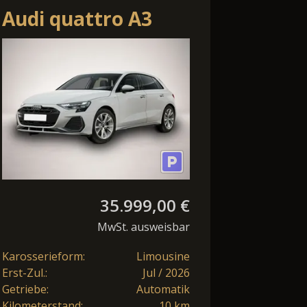
Audi quattro A3
Sportback quattro
S line Nav KlimaP
LED+ ACC
35.999,00 €
MwSt. ausweisbar
Karosserieform:
Limousine
Erst-Zul.:
Jul / 2026
Getriebe:
Automatik
Kilometerstand:
10 km