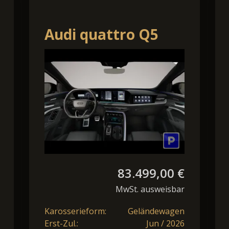
Audi quattro Q5
SUV e-hybrid
quattro S tronic
TECH PRO AHK AI
83.499,00 €
MwSt. ausweisbar
Karosserieform:
Geländewagen
Erst-Zul.:
Jun / 2026