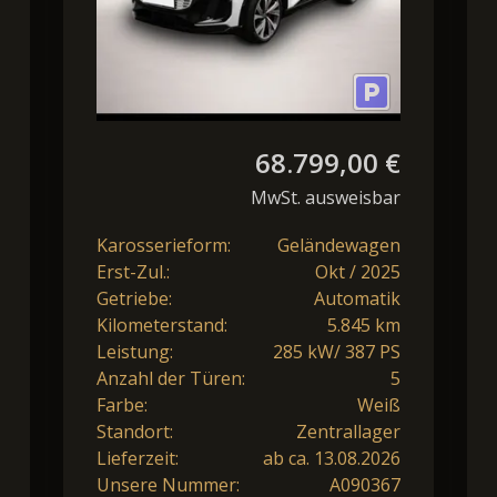
Luft/Matrix/HeadUp/B
68.799,00 €
MwSt. ausweisbar
Karosserieform:
Geländewagen
Erst-Zul.:
Okt / 2025
Getriebe:
Automatik
Kilometerstand:
5.845 km
Leistung:
285 kW/ 387 PS
Anzahl der Türen:
5
Farbe:
Weiß
Standort:
Zentrallager
Lieferzeit:
ab ca. 13.08.2026
Unsere Nummer:
A090367