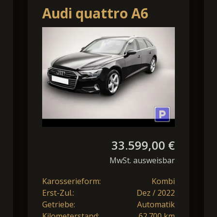
Audi quattro A6
Avant 40TDI
quattro S tronic
sport STANDHZ/AH
33.599,00 €
MwSt. ausweisbar
Karosserieform:
Kombi
Erst-Zul.:
Dez / 2022
Getriebe:
Automatik
Kilometerstand:
62.700 km