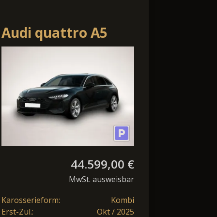
Audi quattro A5
Avant TDI quattro
S tronic
LED+/AHK/SpoSi/Pan
44.599,00 €
MwSt. ausweisbar
Karosserieform:
Kombi
Erst-Zul.:
Okt / 2025