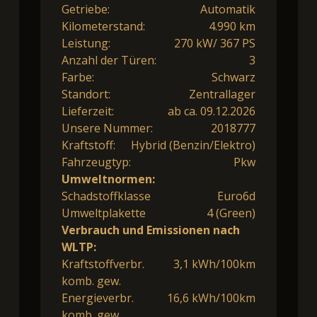
Getriebe:
Automatik
Kilometerstand:
4.990 km
Leistung:
270 kW/ 367 PS
Anzahl der Türen:
3
Farbe:
Schwarz
Standort:
Zentrallager
Lieferzeit:
ab ca. 09.12.2026
Unsere Nummer:
2018777
Kraftstoff:
Hybrid (Benzin/Elektro)
Fahrzeugtyp:
Pkw
Umweltnormen:
Schadstoffklasse
Euro6d
Umweltplakette
4 (Green)
Verbrauch und Emissionen nach
WLTP:
Kraftstoffverbr.
3,1 kWh/100km
komb. gew.
Energieverbr.
16,6 kWh/100km
komb. gew.