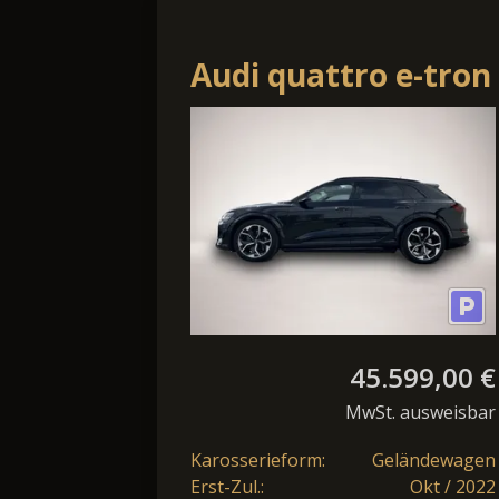
Audi quattro e-tron
S quattro LEDER
PANO HeadUp Navi
360RFK 4
45.599,00 €
MwSt. ausweisbar
Karosserieform:
Geländewagen
Erst-Zul.:
Okt / 2022