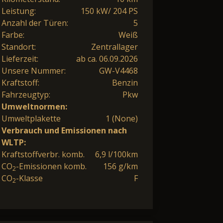
Leistung:
150 kW/ 204 PS
Anzahl der Türen:
5
Farbe:
Weiß
Standort:
Zentrallager
Lieferzeit:
ab ca. 06.09.2026
Unsere Nummer:
GW-V4468
Kraftstoff:
Benzin
Fahrzeugtyp:
Pkw
Umweltnormen:
Umweltplakette
1 (None)
Verbrauch und Emissionen nach
WLTP:
Kraftstoffverbr. komb.
6,9 l/100km
CO
-Emissionen komb.
156 g/km
2
CO
-Klasse
F
2