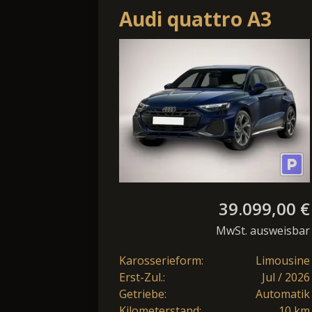
Audi quattro A3
Sportback quattro
2xS line Nav 18Z
KlimaP ACC
39.099,00 €
MwSt. ausweisbar
Karosserieform:
Limousine
Erst-Zul.:
Jul / 2026
Getriebe:
Automatik
Kilometerstand:
10 km