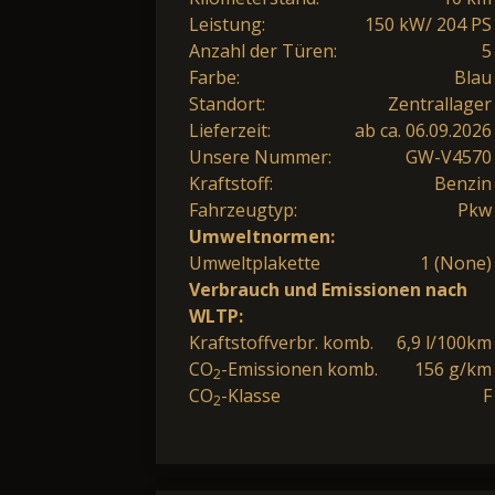
Leistung:
150 kW/ 204 PS
Anzahl der Türen:
5
Farbe:
Blau
Standort:
Zentrallager
Lieferzeit:
ab ca. 06.09.2026
Unsere Nummer:
GW-V4570
Kraftstoff:
Benzin
Fahrzeugtyp:
Pkw
Umweltnormen:
Umweltplakette
1 (None)
Verbrauch und Emissionen nach
WLTP:
Kraftstoffverbr. komb.
6,9 l/100km
CO
-Emissionen komb.
156 g/km
2
CO
-Klasse
F
2