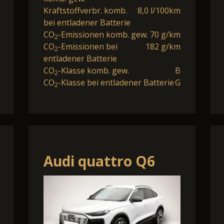
Kraftstoffverbr. komb.
8,0 l/100km
bei entladener Batterie
CO
-Emissionen komb. gew.
70 g/km
2
CO
-Emissionen bei
182 g/km
2
entladener Batterie
CO
-Klasse komb. gew.
B
2
CO
-Klasse bei entladener Batterie
G
2
Audi quattro Q6
Sportback e-tron
quattro