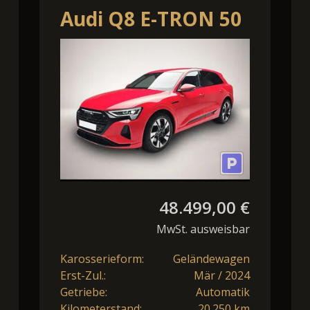
Audi Q8 E-TRON 50
QUATTRO
ADVANCED NAVI
LED LM20
48.499,00 €
MwSt. ausweisbar
Karosserieform:
Geländewagen
Erst-Zul.:
Mär / 2024
Getriebe:
Automatik
Kilometerstand:
20.250 km