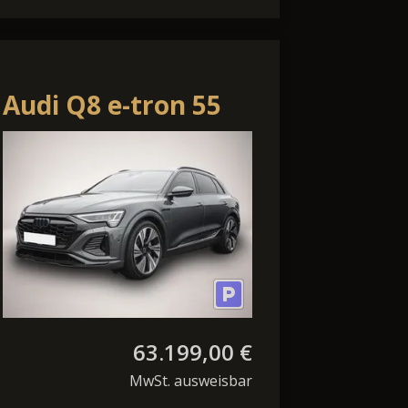
Audi Q8 e-tron 55
quattro S line AHK
P
Pano B&O
63.199,00 €
MwSt. ausweisbar