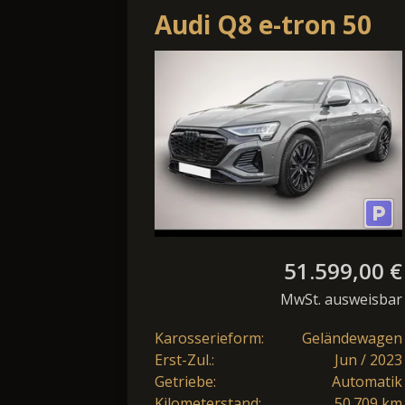
Audi Q8 e-tron 50
quattro S line
51.599,00 €
MwSt. ausweisbar
Karosserieform:
Geländewagen
Erst-Zul.:
Jun / 2023
Getriebe:
Automatik
Kilometerstand:
50.709 km