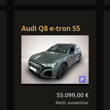
Audi Q8 e-tron 55
qu. S line
Edition*Head_up*Matrix*
55.099,00 €
MwSt. ausweisbar