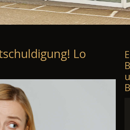
tschuldigung! Lo
E
B
B