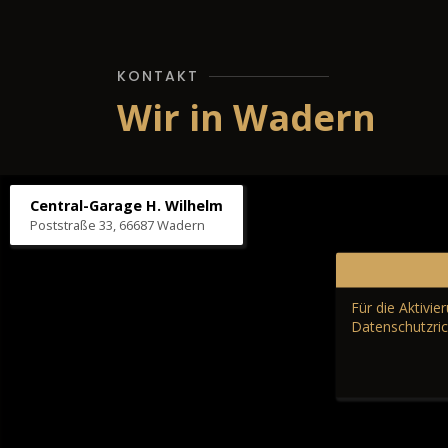
KONTAKT
Wir in Wadern
Central-Garage H. Wilhelm
Poststraße 33, 66687 Wadern
Für die Aktivi
Datenschutzric