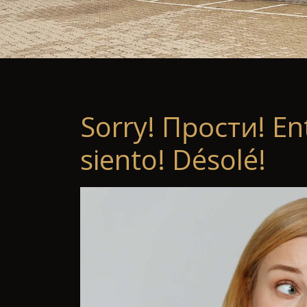
Sorry! Прости! En
siento! Désolé!