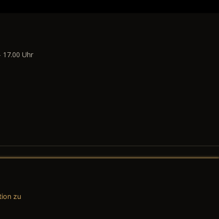
- 17.00 Uhr
tion zu
AGB (Teile & Zubehör)
AGB (Dienstleistungen)