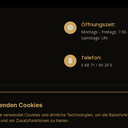
Öffnungszeit:
Montags - Freitags: 7.30 
Samstags: Uhr
Telefon:
0 68 71 / 90 29 0
enden Cookies
liches
e verwendet Cookies und ähnliche Technologien, um die Basisfunk
ressum
→ AGB (Neuwagen)
→ 
 und um Zusatzfunktionen zu bieten.
nschutzerklärung
→ AGB (Gebrauchtwagen)
→ 