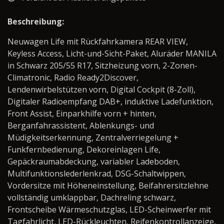
Beschreibung:
Neuwagen Life mit Rückfahrkamera REAR VIEW,
Keyless Access, Licht-und-Sicht-Paket, Aluräder MANILA
in Schwarz 205/55 R17, Sitzheizung vorn, 2-Zonen-
Climatronic, Radio Ready2Discover,
Lendenwirbelstützen vorn, Digital Cockpit (8-Zoll),
Digitaler Radioempfang DAB+, induktive Ladefunktion,
Front Assist, Einparkhilfe vorn + hinten,
Berganfahrassistent, Ablenkungs- und
Müdigkeitserkennung, Zentralverriegelung +
Funkfernbedienung, Dekoreinlagen Life,
Gepäckraumabdeckung, variabler Ladeboden,
Multifunktionslederlenkrad, DSG-Schaltwippen,
Vordersitze mit Höheneinstellung, Beifahrersitzlehne
vollständig umklappbar, Dachreling schwarz,
Frontscheibe Wärmeschutzglas, LED-Scheinwerfer mit
Tagfahrlicht, LED-Rückleuchten, Reifenkontrollanzeige,