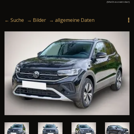
(MwSt ausweisbar)
← Suche
→ Bilder
→ allgemeine Daten