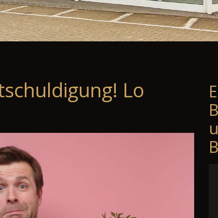
tschuldigung! Lo
E
B
B