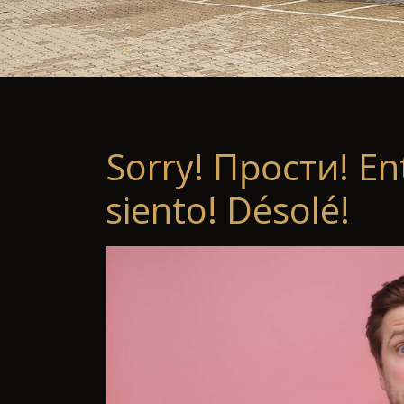
Sorry! Прости! En
siento! Désolé!