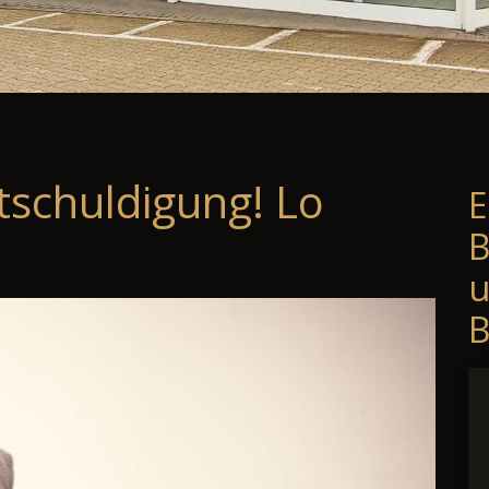
tschuldigung! Lo
E
B
B