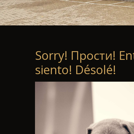
Sorry! Прости! En
siento! Désolé!