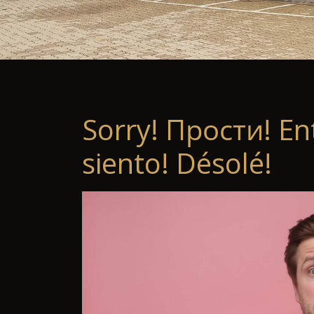
Sorry! Прости! En
siento! Désolé!