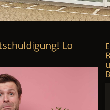
tschuldigung! Lo
E
B
B