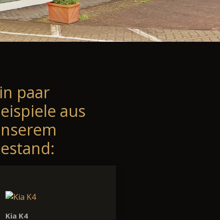
in paar
eispiele aus
unserem
estand:
Kia K4