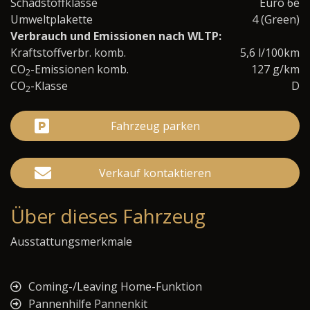
Schadstoffklasse
Euro 6e
Umweltplakette
4 (Green)
Verbrauch und Emissionen nach WLTP:
Kraftstoffverbr. komb.
5,6 l/100km
CO
-Emissionen komb.
127 g/km
2
CO
-Klasse
D
2
Fahrzeug parken
Verkauf kontaktieren
Über dieses Fahrzeug
Ausstattungsmerkmale
Coming-/Leaving Home-Funktion
Pannenhilfe Pannenkit