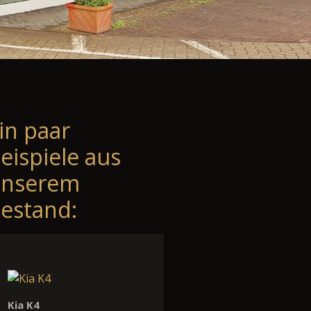
in paar
eispiele aus
unserem
estand:
Kia K4