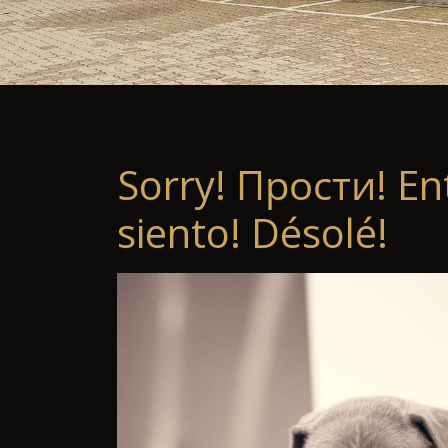
Sorry! Прости! En
siento! Désolé!