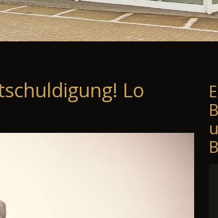
tschuldigung! Lo
E
B
B