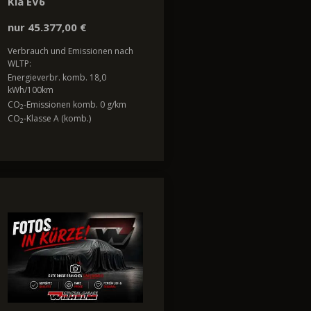
Kia EV6
nur 45.377,00 €
Verbrauch und Emissionen nach
WLTP:
Energieverbr. komb. 18,0
kWh/100km
CO
-Emissionen komb. 0 g/km
2
CO
-Klasse A (komb.)
2