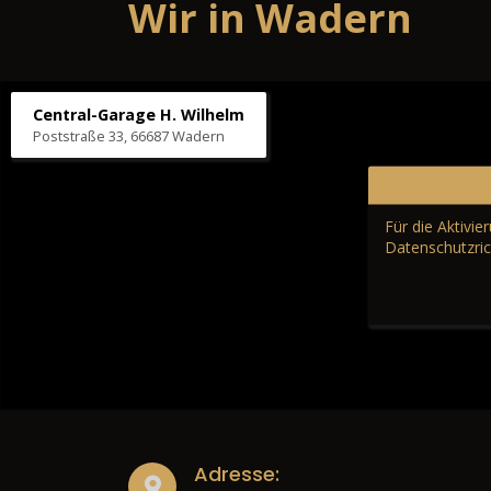
Wir in Wadern
Central-Garage H. Wilhelm
Poststraße 33, 66687 Wadern
Für die Aktivi
Datenschutzric
Adresse: