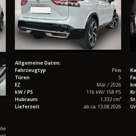
Allgemeine Daten:
Fahrzeugtyp
Pkw
Ka
Türen
5
Fa
EZ
Mär / 2026
k
kW / PS
116 kW/ 158 PS
Kr
Hubraum
1.332 cm³
St
Lieferzeit
ab ca. 13.08.2026
U
 6e
en)