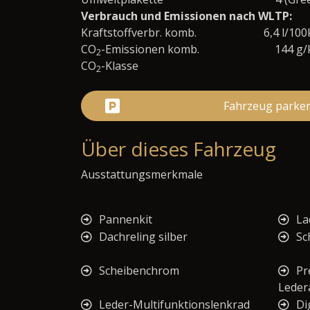
Verbrauch und Emissionen nach WLTP:
Kraftstoffverbr. komb.
6,4 l/10
CO
-Emissionen komb.
144 g
2
CO
-Klasse
2
Fahrzeug parke
Über dieses Fahrzeug
Ausstattungsmerkmale
Pannenkit
La
Dachreling silber
Sc
Scheibenchrom
Pr
Leder
Leder-Multifunktionslenkrad
Di