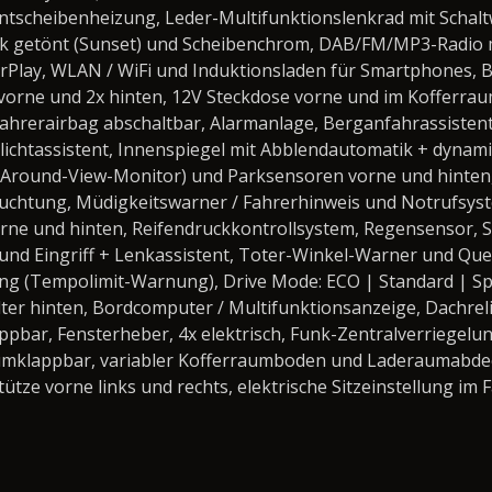
tscheibenheizung, Leder-Multifunktionslenkrad mit Schaltwi
rk getönt (Sunset) und Scheibenchrom, DAB/FM/MP3-Radio
rPlay, WLAN / WiFi und Induktionsladen für Smartphones, B
vorne und 2x hinten, 12V Steckdose vorne und im Kofferraum
eifahrerairbag abschaltbar, Alarmanlage, Berganfahrassisten
ichtassistent, Innenspiegel mit Abblendautomatik + dynamis
° (Around-View-Monitor) und Parksensoren vorne und hinten
chtung, Müdigkeitswarner / Fahrerhinweis und Notrufsyste
rne und hinten, Reifendruckkontrollsystem, Regensensor, 
und Eingriff + Lenkassistent, Toter-Winkel-Warner und Qu
g (Tempolimit-Warnung), Drive Mode: ECO | Standard | Spor
er hinten, Bordcomputer / Multifunktionsanzeige, Dachrel
appbar, Fensterheber, 4x elektrisch, Funk-Zentralverriegelu
 umklappbar, variabler Kofferraumboden und Laderaumabdec
ütze vorne links und rechts, elektrische Sitzeinstellung im 