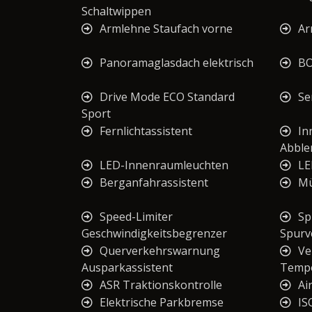
Schaltwippen
Armlehne Staufach vorne
Ar
Panoramaglasdach elektrisch
BO
Drive Mode ECO Standard
Se
Sport
Fernlichtassistent
In
Abble
LED-Innenraumleuchten
LE
Berganfahrassistent
Mü
Speed-Limiter
Sp
Geschwindigkeitsbegrenzer
Spurv
Querverkehrswarnung
Ve
Ausparkassistent
Tempo
ASR Traktionskontrolle
Ai
Elektrische Parkbremse
IS