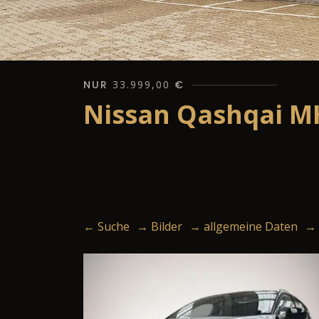
NUR
33.999,00
€
Nissan Qashqai M
← Suche
→ Bilder
→ allgemeine Daten
→ 