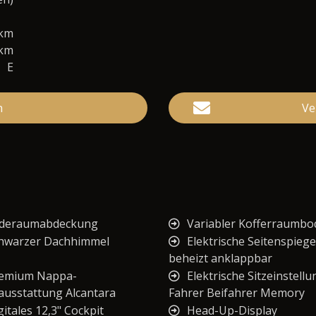
0km
/km
E
n
Ve
deraumabdeckung
Variabler Kofferraumb
hwarzer Dachhimmel
Elektrische Seitenspiege
beheizt anklappbar
emium Nappa-
Elektrische Sitzeinstellu
ausstattung Alcantara
Fahrer Beifahrer Memory
gitales 12,3" Cockpit
Head-Up-Display