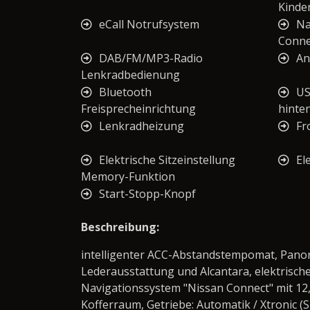
Kinder
eCall Notrufsystem
Na
Conne
DAB/FM/MP3-Radio
An
Lenkradbedienung
Bluetooth
US
Freisprecheinrichtung
hinte
Lenkradheizung
Fr
Elektrische Sitzeinstellung
El
Memory-Funktion
Start-Stopp-Knopf
Beschreibung:
intelligenter ACC-Abstandstempomat, Panor
Lederausstattung und Alcantara, elektrisch
Navigationssystem "Nissan Connect" mit 1
Kofferraum, Getriebe: Automatik / Xtronic 