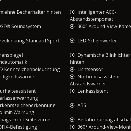
mlehne Becherhalter hinten
Intelligenter ACC-
Abstandstempomat
SE® Soundsystem
360° Around-View-Kame
rvolenkung Standard Sport
LED-Scheinwerfer
nenspiegel
Dynamische Blinklichter
ndautomatik
hinten
D Kennzeichenbeleuchtung
Lichtsensor
digkeitswarner
Notbremsassistent
Abstandswarner
urhalteassistent
Lenkassistent
erlassenwarnung
rkehrszeichenerkennung
ABS
limit-Warnung
rbags Front Seite vorne
Beifahrerairbag abschal
OFIX-Befestigung
360° Around-View-Moni