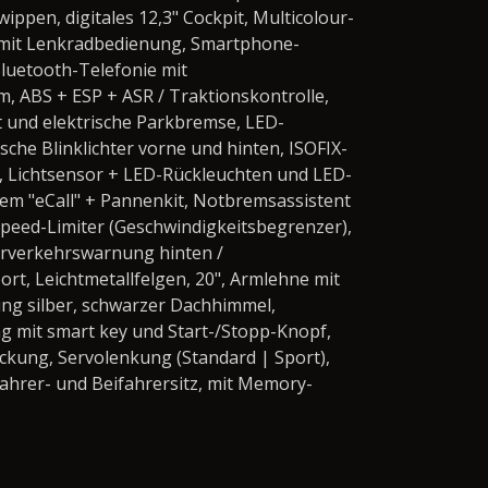
ppen, digitales 12,3" Cockpit, Multicolour-
 mit Lenkradbedienung, Smartphone-
luetooth-Telefonie mit
, ABS + ESP + ASR / Traktionskontrolle,
t und elektrische Parkbremse, LED-
che Blinklichter vorne und hinten, ISOFIX-
, Lichtsensor + LED-Rückleuchten und LED-
m "eCall" + Pannenkit, Notbremsassistent
Speed-Limiter (Geschwindigkeitsbegrenzer),
erverkehrswarnung hinten /
t, Leichtmetallfelgen, 20", Armlehne mit
ing silber, schwarzer Dachhimmel,
ng mit smart key und Start-/Stopp-Knopf,
kung, Servolenkung (Standard | Sport),
Fahrer- und Beifahrersitz, mit Memory-