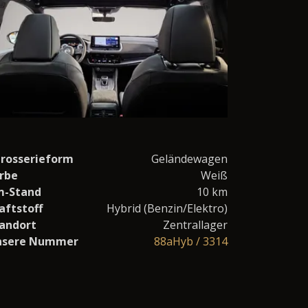
rosserieform
Geländewagen
rbe
Weiß
m-Stand
10 km
aftstoff
Hybrid (Benzin/Elektro)
andort
Zentrallager
nsere Nummer
88aHyb / 3314