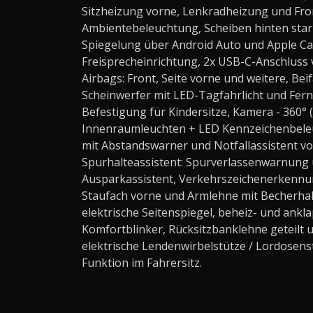
Sitzheizung vorne, Lenkradheizung und Fron
Ambientebeleuchtung, Scheiben hinten sta
Spiegelung über Android Auto und Apple Ca
Freisprecheinrichtung, 2x USB-C-Anschluss 
Airbags: Front, Seite vorne und weitere, B
Scheinwerfer mit LED-Tagfahrlicht und Fernl
Befestigung für Kindersitze, Kamera - 360
Innenraumleuchten + LED Kennzeichenbeleu
mit Abstandswarner und Notfallassistent vo
Spurhalteassistent: Spurverlassenwarnung 
Ausparkassistent, Verkehrszeichenerkennun
Staufach vorne und Armlehne mit Becherhalt
elektrische Seitenspiegel, beheiz- und ankl
Komfortblinker, Rücksitzbanklehne geteilt
elektrische Lendenwirbelstütze / Lordosenst
Funktion im Fahrersitz.