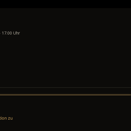
- 17.00 Uhr
tion zu
AGB (Teile & Zubehör)
AGB (Dienstleistungen)