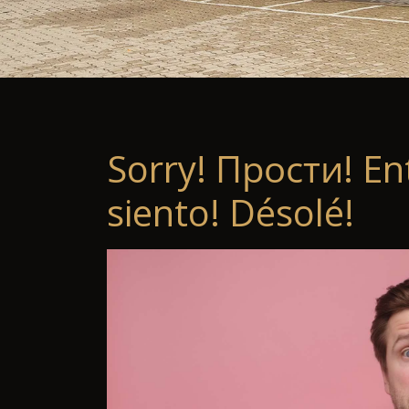
Sorry! Прости! En
siento! Désolé!