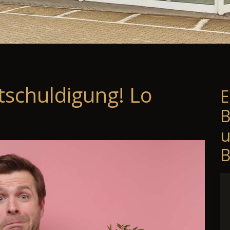
tschuldigung! Lo
E
B
B