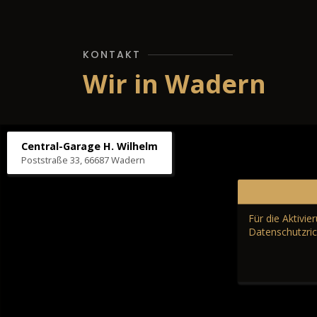
KONTAKT
Wir in Wadern
Central-Garage H. Wilhelm
Poststraße 33, 66687 Wadern
Für die Aktivi
Datenschutzric