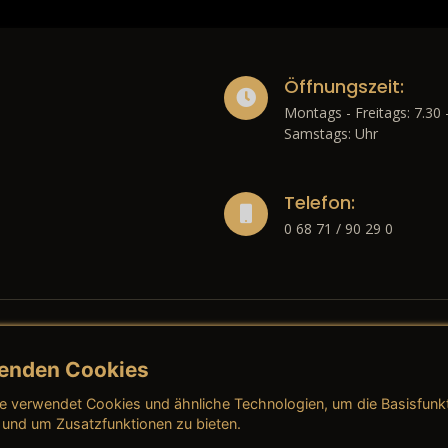
Öffnungszeit:
Montags - Freitags: 7.30 
Samstags: Uhr
Telefon:
0 68 71 / 90 29 0
enden Cookies
liches
e verwendet Cookies und ähnliche Technologien, um die Basisfunk
ressum
→ AGB (Neuwagen)
→ 
 und um Zusatzfunktionen zu bieten.
nschutzerklärung
→ AGB (Gebrauchtwagen)
→ 