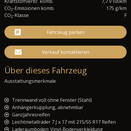
Kraftstoffverbr. komb.
7,7 l/100km
CO
-Emissionen komb.
175 g/km
2
CO
-Klasse
F
2
Fahrzeug parken
Verkauf kontaktieren
Über dieses Fahrzeug
Ausstattungsmerkmale
Trennwand voll ohne Fenster (Stahl)
Anhängerkupplung, abnehmbar
Ganzjahresreifen
Leichtmetallräder 7 J x 17 mit 215/55 R17 Reifen
Laderaumboden: Vinyl-Bodenverkleidung