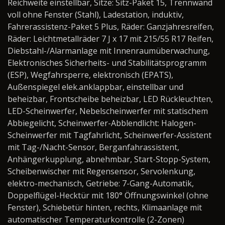
Reichweite einstellbar, Sitze: Sitz-Paket 15, Trennwand
voll ohne Fenster (Stahl), Ladestation, induktiv,
Fahrerassistenz-Paket 5 Plus, Räder: Ganzjahresreifen,
Räder: Leichtmetallräder 7 J x 17 mit 215/55 R17 Reifen,
Diebstahl-/Alarmanlage mit Innenraumüberwachung,
Elektronisches Sicherheits- und Stabilitätsprogramm
(ESP), Wegfahrsperre, elektronisch (EPATS),
Außenspiegel elek.anklappbar, einstellbar und
beheizbar, Frontscheibe beheizbar, LED Rückleuchten,
LED-Scheinwerfer, Nebelscheinwerfer mit statischem
Abbiegelicht, Scheinwerfer-Abblendlicht: Halogen-
Scheinwerfer mit Tagfahrlicht, Scheinwerfer-Assistent
mit Tag-/Nacht-Sensor, Berganfahrassistent,
Anhängerkupplung, abnehmbar, Start-Stopp-System,
Scheibenwischer mit Regensensor, Servolenkung,
elektro-mechanisch, Getriebe: 7-Gang-Automatik,
Doppelflügel-Hecktür mit 180° Öffnungswinkel (ohne
Fenster), Schiebetür hinten, rechts, Klimaanlage mit
automatischer Temperaturkontrolle (2-Zonen)