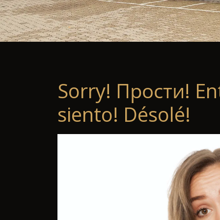
Sorry! Прости! En
siento! Désolé!