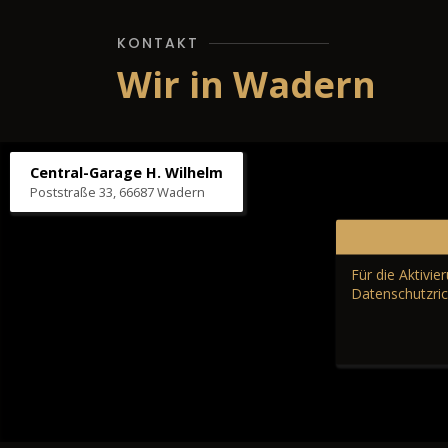
KONTAKT
Wir in Wadern
Central-Garage H. Wilhelm
Poststraße 33, 66687 Wadern
Für die Aktivi
Datenschutzric