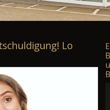
tschuldigung! Lo
E
B
B