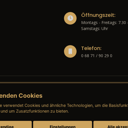
Öffnungszeit:
Montags - Freitags: 7.30 
Samstags: Uhr
Telefon:
0 68 71 / 90 29 0
enden Cookies
liches
e verwendet Cookies und ähnliche Technologien, um die Basisfunk
ressum
→ AGB (Neuwagen)
→ 
 und um Zusatzfunktionen zu bieten.
nschutzerklärung
→ AGB (Gebrauchtwagen)
→ 
endige
Einstellungen
Alle akzep