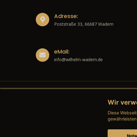
Adresse:
Poststraße 33, 66687 Wadern
eMail:
info@wilhelm-wadern.de
Wir verw
Recht
Diese Webseit
→ Imp
gewährleisten
→ Date
Notw