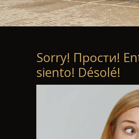
Sorry! Прости! En
siento! Désolé!