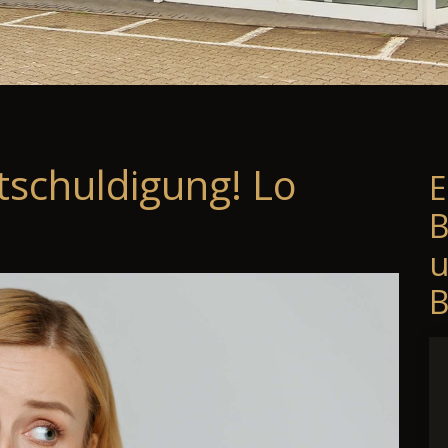
tschuldigung! Lo
E
B
B