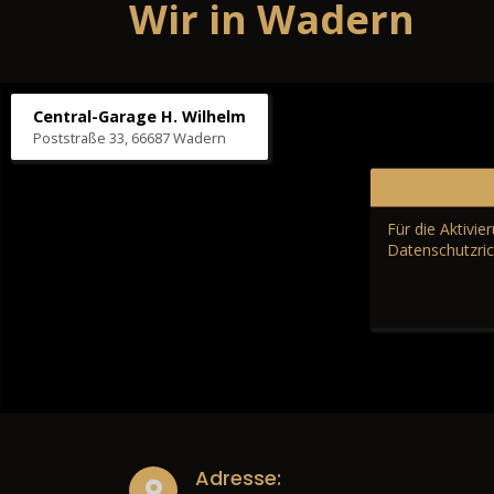
Wir in Wadern
Central-Garage H. Wilhelm
Poststraße 33, 66687 Wadern
Für die Aktivi
Datenschutzric
Adresse: