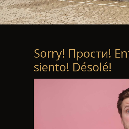
Sorry! Прости! En
siento! Désolé!