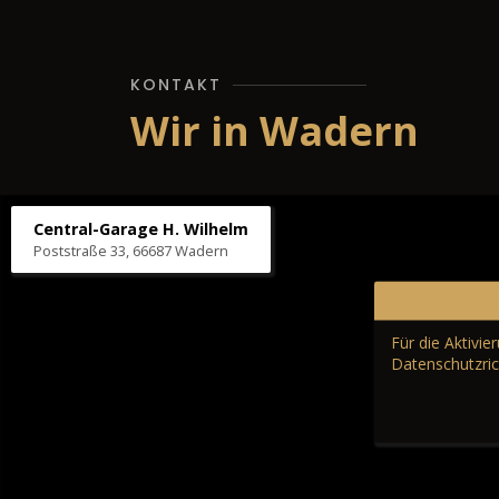
KONTAKT
Wir in Wadern
Central-Garage H. Wilhelm
Poststraße 33, 66687 Wadern
Für die Aktivi
Datenschutzric