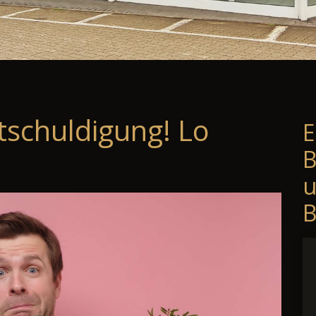
tschuldigung! Lo
E
B
B