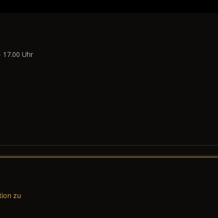
- 17.00 Uhr
tion zu
AGB (Teile & Zubehör)
AGB (Dienstleistungen)