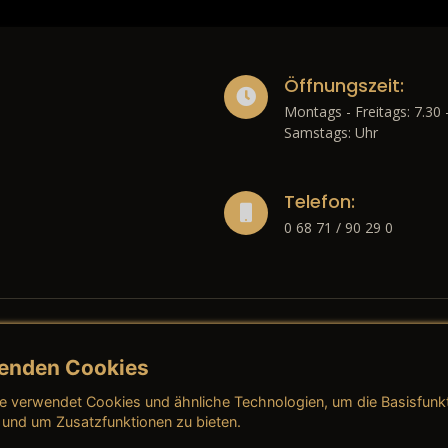
Öffnungszeit:
Montags - Freitags: 7.30 
Samstags: Uhr
Telefon:
0 68 71 / 90 29 0
enden Cookies
liches
e verwendet Cookies und ähnliche Technologien, um die Basisfunk
ressum
→ AGB (Neuwagen)
→ 
 und um Zusatzfunktionen zu bieten.
nschutzerklärung
→ AGB (Gebrauchtwagen)
→ 